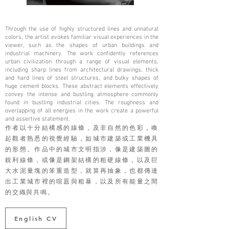
Through the use of highly structured lines and unnatural
colors, the artist evokes familiar visual experiences in the
viewer, such as the shapes of urban buildings and
industrial machinery. The work confidently references
urban civilization through a range of visual elements,
including sharp lines from architectural drawings, thick
and hard lines of steel structures, and bulky shapes of
huge cement blocks. These abstract elements effectively
convey the intense and bustling atmosphere commonly
found in bustling industrial cities. The roughness and
overlapping of all energies in the work create a powerful
and assertive statement.
作者以十分結構感的線條，及非自然的色彩，喚
起觀者熟悉的視覺經驗，如城市建築或工業機具
的形態。作品中的城市文明指涉，像是建築圖的
銳利線條，或像是鋼架結構的粗硬線條，以及巨
大水泥量塊的笨重造型，就算再抽象，也都傳達
出工業城市裡的喧囂與粗暴，以及所有能量之間
的交織與共鳴。
English CV