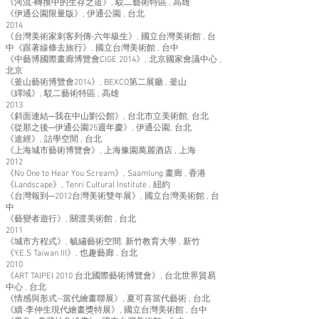
《河流-轉換中的生存之道》, 駁二藝術特區 , 高雄
《伊通公園限量版》, 伊通公園 , 台北
2014
《台灣美術家刺客列傳-六年級生》, 國立台灣美術館 , 台
中《跟著線條去旅行》, 國立台灣美術館 , 台中
《中藝博國際畫廊博覽會CIGE 2014》, 北京國家會議中心 ,
北京
《釜山藝術博覽會2014》, BEXCO第二展廳 , 釜山
《繹域》, 駁二藝術特區 , 高雄
2013
《斜面連結─我在中山劉公館》, 台北市立美術館, 台北
《從那之後─伊通公園25週年慶》, 伊通公園, 台北
《途經》, 詰學空間 , 台北
《上海城市藝術博覽會》, 上海豫園萬麗酒店 , 上海
2012
《No One to Hear You Scream》, Saamlung 畫廊 , 香港
《Landscape》, Tenri Cultural Institute , 紐約
《台灣報到─2012台灣美術雙年展》, 國立台灣美術館 , 台
中
《藝變者遊行》, 關渡美術館 , 台北
2011
《城市方程式》, 毓繡藝術空間, 新竹教育大學 , 新竹
《Y.E.S Taiwan III》, 也趣藝廊 , 台北
2010
《ART TAIPEI 2010 台北國際藝術博覽會》, 台北世界貿易
中心 , 台北
《情感與形式--當代繪畫聯展》, 夏可喜當代藝術 , 台北
《續-李仲生現代繪畫獎特展》, 國立台灣美術館 , 台中