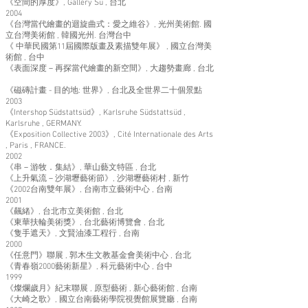
《空間的厚度》, Gallery Su , 台北
2004
《台灣當代繪畫的迴旋曲式：愛之維谷》, 光州美術館. 國
立台灣美術館 , 韓國光州. 台灣台中
《 中華民國第11屆國際版畫及素描雙年展》 , 國立台灣美
術館 , 台中
《表面深度－再探當代繪畫的新空間》, 大趨勢畫廊 , 台北
《磁磚計畫 - 目的地: 世界》, 台北及全世界二十個景點
2003
《Intershop Südstattsüd》, Karlsruhe Südstattsüd ,
Karlsruhe , GERMANY.
《Exposition Collective 2003》, Cité Internationale des Arts
, Paris , FRANCE.
2002
《串－游牧．集結》, 華山藝文特區 , 台北
《上升氣流－沙湖壢藝術節》, 沙湖壢藝術村 , 新竹
《2002台南雙年展》, 台南市立藝術中心 , 台南
2001
《飆緒》, 台北市立美術館 , 台北
《東華扶輪美術獎》, 台北藝術博覽會 , 台北
《隻手遮天》, 文賢油漆工程行 , 台南
2000
《任意門》聯展 , 郭木生文教基金會美術中心 , 台北
《青春嶺2000藝術新星》, 科元藝術中心 , 台中
1999
《燦爛歲月》紀末聯展 , 原型藝術 , 新心藝術館 , 台南
《大崎之歌》, 國立台南藝術學院視覺館展覽廳 , 台南