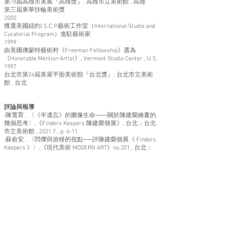
第18屆高雄市美展『高雄獎』, 高雄市立美術館 , 高雄
第三屆東華扶輪美術獎
2000
獲選美國紐約I.S.C.P.藝術工作室（International Studio and
Curatorial Program）進駐藝術家
1999
由美國佛蒙特藝術村《Freeman Fellowship》選為
《Honorable Mention Artist》, Vermont Studio Center , U.S.
1997
台北市第24屆美展平面美術類『台北獎』, 台北市立美術
館 , 台北
評論與報導
‧陳寬育 , 〈《半遺忘》的圖像生命――關於陳建榮繪畫的
幾個思考〉,《Finders Keepers 陳建榮個展》, 台北：台北
市立美術館 , 2021.7 , p. 6-11
‧蘇俞安 , 〈閃爍與游移的視點──評陳建榮個展《 Finders
Keepers 》〉,《現代美術 MODERN ART》no.201 , 台北：
臺北市立美術館 , 2021.6 , P.13-17
‧蕭瓊瑞 , 〈第二自然的人文顯影─陳建榮的叛逆詩情〉,
《藝術家》No.501 , 2017. 2 ,p.202-205 / ,《陳建榮
Selections
2015-2019
》 , 台北：就在藝術空間 , 2019 . 9 ,
p.56-57
‧張玉音 , 〈刺點拾荒與日常證言─陳建榮繪畫的微抵抗〉,
《陳建榮 Selections
2015-2019
》 , 台北：就在藝術空間 ,
2019 . 9 , p.6-7p.202-205
‧王焜生 , 〈邁向一個新人類狀態的趨勢〉, 《是凝固的音