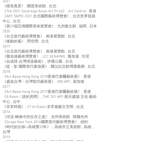
2021
《模造風景》, 關渡美術館 , 台北
《The 2021 Sovereign Asian Art Prize》, Art Central , 香港
《ART TAIPEI 2021 台北國際藝術博覽會》, 台北世界貿易
中心 , 台北
《第29屆亞洲國際美術展覽會》, 九州藝文館 , 福岡 , 日本
2020
《台北當代藝術博覽會》, 南港展覽館 , 台北
《搖動的風》, 問空間 , 台北
2019
《台北當代藝術博覽會》, 南港展覽館 , 台北
《雅加達藝術博覽會》, JCC SENAYAN , 雅加達 , 印尼
《自成徑-台灣境派藝術》, 伊通公園 , 台北
《捉・影 國際當代素描展》, 國父紀念館博愛藝廊 , 台北
2018
《Art Basel Hong Kong 2018香港巴塞爾藝術展》, 香港
《盛放台灣－台灣當代藝術展》, ION ART , 新加坡
2017
《Art Basel Hong Kong 2017香港巴塞爾藝術展》, 香港
《A Room / 誰的房間》, THE 201 ART-順天建築·文化·藝術
中心 , 台中
《非常時期》, VT ArtSalon 非常廟藝文空間 , 台北
2016
《河流-轉換中的生存之道》, 光州美術館 , 韓國光州
《Scope New York 2016國際當代藝術博覽會》, 紐約
《時代的位移─高雄獎20年》，高雄市立美術館 , 高雄，
台灣
2015