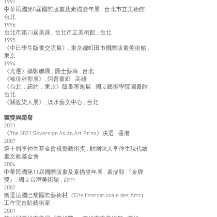
1997
中華民國第8屆國際版畫及素描雙年展 , 台北市立美術館 ,
台北
1996
台北市第23屆美展 , 台北市立美術館 , 台北
1995
《中日學生版畫交流展》, 東京都町田市國際版畫美術館 ,
東京
1994
《光遷》攝影聯展 , 爵士藝廊 , 台北
《袖珍雕塑展》, 阿普畫廊 , 高雄
《台北．紐約．東京》版畫專題展 , 國立藝術學院圖書館 ,
台北
《關渡柒人展》, 淡水藝文中心 , 台北
獲獎與榮譽
2021
《The 2021 Sovereign Asian Art Prize》決選 , 香港
2007
第十屆李仲生基金會視覺藝術獎 , 財團法人李仲生現代繪
畫文教基金會
2004
中華民國第11屆國際版畫及素描雙年展 , 素描類 『金牌
獎』, 國立台灣美術館 , 台中
2002
獲選法國巴黎國際藝術村（Cité Internationale des Arts）
工作室進駐藝術家
2001