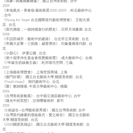
《異象─典藏抽象繪畫》, 國立台灣美術館 , 台中
2009
《本地風光－青春嶺 藝術新星2000-2009》, 科元藝術中心
, 台中
《Young Art Taipei 台北國際當代藝術博覽會》, 王朝大酒
店 , 台北
《當代價值：一個持續進行的歷史》, 日昇月鴻畫廊, 台北
2008
《不設防城市：藝術中的建築》, 台北市立美術館 , 台北
《帝國大反擊－三部曲：威脅潛伏》, 印象畫廊當代館 , 台
北
《小甜心》, 伊通公園 , 台北
《第十屆李仲生基金會視覺藝術獎》, 成大藝術中心 , 台南
《7年級生的線條主義》, 杜邦當代空間 , 三義
2007
《上海藝術博覽會》, 上海世貿商城 , 上海
《藝門好傑》, 國立台北藝術大學 關渡美術館 , 台北
《Youth Hope》, 朝代藝術中心 , 台北
《聚》教師聯展, 中原大學藝術中心 , 桃園
2006
《台灣美術新貌展》, 台中縣立港區藝術中心 ,台中
《微光中的冥想》, 沙湖壢藝術村 , 新竹
2005
《E術誕生─台灣藝術新秀展》, 國立台灣美術館 ,台中
《台灣當代繪畫的迴旋曲式：愛之維谷》, 國立台北藝術
大學 關渡美術館 , 台北
《2005關渡英雄誌》, 國立台北藝術大學 關渡美術館 , 台
北