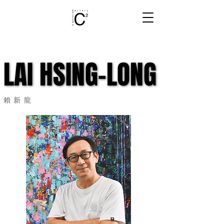
LAI HSING-LONG
LAI HSING-LONG
​賴新龍