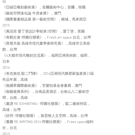
亞
《亞細亞雕刻藝術展》，首爾藝術中心，首爾，韓國
《藝術空間進化論 牛房倉庫》
，澳門
《國際書畫精品展 第一藝術空間》，檳城，馬來西亞
2015
《萬花筒 愛丁堡設計學校第3空間》，愛丁堡，英國
《奇觀社會-悍圖社聯展》，FreeS art space 台北，台灣
《異聲共振 高雄市現代畫學會研究展》，高雄市立美術
館，台灣
《4大都市現代雕刻交流展》，福岡亞洲美術館，福岡，
日本
2014
《有也無也 駁二鬥陣》，2014亞洲現代雕塑家協會第23屆
作品年展，高雄
《無國界國際藝術展》，官樂怡基金會畫廊，澳門
《南藝復興系列》，台南晶英酒店，台南么八二藝術空
間，台南，高雄
《畫譜 RE EXHIBITING - 悍圖社聯展》，駁二藝術特區，
高雄，台灣
《好悍- 悍圖社聯展》，新思惟人文空間，高雄，台灣
《書圖 RE WRITING-2014 悍圖社聯展》，Frees space福利
社，台北
2013