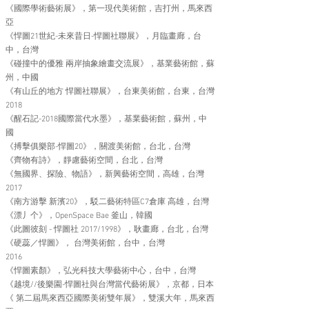
《國際學術藝術展》，第一現代美術館，吉打州，馬來西
亞
《悍圖21世紀-未來昔日-悍圖社聯展》，月臨畫廊，台
中，台灣
《碰撞中的優雅 兩岸抽象繪畫交流展》，基業藝術館，蘇
州，中國
《有山丘的地方 悍圖社聯展》，台東美術館，台東，台灣
2018
《醒石記-2018國際當代水墨》，基業藝術館，蘇州，中
國
《搏擊俱樂部-悍圖20》，關渡美術館，台北，台灣
《齊物有詩》，靜慮藝術空間，台北，台灣
《無國界、探險、物語》，新興藝術空間，高雄，台灣
2017
《南方游擊 新濱20》，駁二藝術特區C7倉庫 高雄，台灣
《漂丿个》，OpenSpace Bae 釜山，韓國
《此圖彼刻 - 悍圖社 2017/1998》，耿畫廊，台北，台灣
《硬蕊／悍圖》， 台灣美術館，台中，台灣
2016
《悍圖素顏》，弘光科技大學藝術中心，台中，台灣
《越境//後樂園-悍圖社與台灣當代藝術展》，京都，日本
《 第二屆馬來西亞國際美術雙年展》，雙溪大年，馬來西