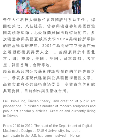
曾任大仁科技大學數位多媒體設計系系主任 。悍
圖社第七、八任社長。曾參與獲邀參加美國西雅
圖馬頭雕塑節，北愛爾蘭貝爾法斯特藝術節。多
次獲邀參與美國夏威夷大學MOMA美術館所舉辦
的鞋盒袖珍雕塑展。2001年為高雄市立美術館光
之雕塑藝術展得獎人之一。曾經展覽於中國北
京，四川重慶，美國，英國，日本京都，名古
屋，韓國首爾，台灣等地。
賴新龍為台灣公共藝術理論與創作的開路先鋒之
一。發表多篇現代雕塑與公共藝術學術性文章。
高雄市政府公共藝術審議委員、高雄市立美術館
典藏委員，目前創作與生活在台灣。
Lai Hsin-Lung, Taiwan theory, and creation of public art
pioneer one. Published a number of modern sculptures and
public art scholarly articles. Creation and currently living
in Taiwan.
From 2010 to 2012, The head of the Department of Digital
Multimedia Design at TAJEN University. Invited to
participate in the U.S. has been involved in Horse