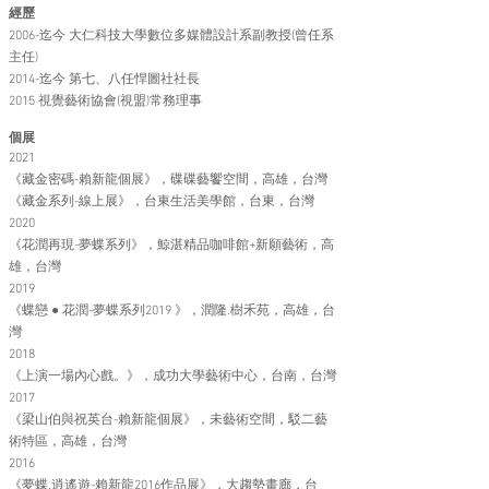
經歷
2006-迄今 大仁科技大學數位多媒體設計系副教授(曾任系
主任)
2014-迄今 第七、八任悍圖社社長
2015 視覺藝術協會(視盟)常務理事
個展
2021
《藏金密碼-賴新龍個展》，碟碟藝饗空間，高雄，台灣
《藏金系列-線上展》，台東生活美學館，台東，台灣
2020
《花潤再現-夢蝶系列》，鯨湛精品咖啡館+新願藝術，高
雄，台灣
2019
《蝶戀 ● 花潤-夢蝶系列2019 》，潤隆.樹禾苑，高雄，台
灣
2018
《上演一場內心戲。》，成功大學藝術中心，台南，台灣
2017
《梁山伯與祝英台-賴新龍個展》，未藝術空間，駁二藝
術特區，高雄，台灣
2016
《夢蝶.逍遙遊-賴新龍2016作品展》，大趨勢畫廊，台