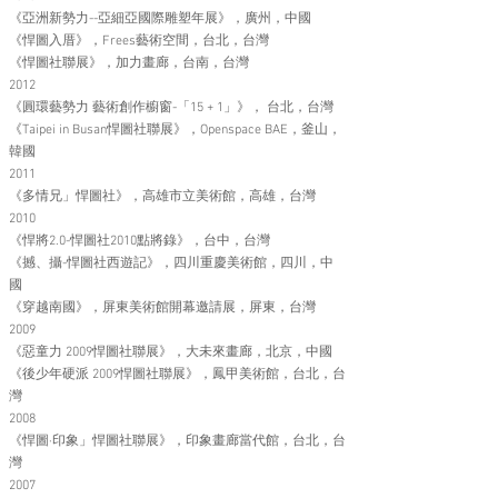
《亞洲新勢力--亞細亞國際雕塑年展》，廣州，中國
《悍圖入厝》，Frees藝術空間，台北，台灣
《悍圖社聯展》，加力畫廊，台南，台灣
2012
《圓環藝勢力 藝術創作櫥窗-「15 + 1」》， 台北，台灣
《Taipei in Busan悍圖社聯展》，Openspace BAE，釜山，
韓國
2011
《多情兄」悍圖社》，高雄市立美術館，高雄，台灣
2010
《悍將2.0-悍圖社2010點將錄》，台中，台灣
《撼、攝-悍圖社西遊記》，四川重慶美術館，四川，中
國
《穿越南國》，屏東美術館開幕邀請展，屏東，台灣
2009
《惡童力 2009悍圖社聯展》，大未來畫廊，北京，中國
《後少年硬派 2009悍圖社聯展》，鳳甲美術館，台北，台
灣
2008
《悍圖·印象」悍圖社聯展》，印象畫廊當代館，台北，台
灣
2007