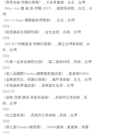
《男男自娛 悍圖社聯展》，大未來畫廊，台北，台灣
《Mou.i.kai/魔.藝.尬-悍圖 2007》，關渡美術館，台北，台
灣
《Art in Taipei 國際藝術博覽會》，台北，台灣
2006
《裝置藝術在我家特展》，金生金室，台南，台灣
2005
《MS 8+5 悍圖曼波 悍圖社聯展》，國立台灣美術館，台
中，台灣
2004
《大家一起來金鋼芭比摸》，駁二藝術特區，高雄，台灣
2003
《第八屆國際Shoebox國際雕塑邀請展》，夏威夷MOMA
《金剛摸芭比」悍圖社聯展》，鳳甲美術館，台北，台灣
《半島藝術季邀請展》，屏東縣文化局，台灣
2002-03
《游牧·流變·擴張-美術高雄展》，高雄市立美術館，高
雄，台灣
2001
《光之藝術展》，高雄市立美術館，高雄，台灣
2000
《第七屆Shoebox雕塑展》，MONA畫廊，夏威夷，美國