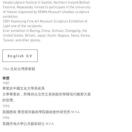
Headsculpture festival in Seattle, Northern Ireland Belfast
Festival. Repeatedly invited to participate in the University
of Hawaii organized by MOMA Museum shoebox sculpture
exhibition.
2001 Kaohsiung Fine Art Museum Sculpture Exhibition of
Light one of the recipients.
Ever exhibition in Beijing, China, Sichuan, Chongqing, the
United States, Britain, Japan, Kyoto, Nagoya, Seoul, Korea,
Taiwan, and other places.
English CV
1964 生於台灣屏東縣
學歷
1987
畢業於中國文化大學美術系
大學畢業前，即獲得台北市立美術館所舉辦現代雕塑大展
的首獎。
1993
英國鄧肯.喬登斯坦藝術學院藝術創作研究所 M.F.A.
1994
英國丹地大學公共藝術碩士 M.F.A.