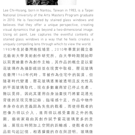
Lee Chi-Hsiang, born in Nantou, Taiwan in 1983, is a Taipei
National University of the Arts Masters Program graduate
in 2010. He is fascinated by stained glass windows and
believes that they offer a unique perspective, creating
visual dynamics that go beyond a two-dimensional image.
Using oil paint, Lee captures the eventful contents of
stained glass windows in a way that he feels creates a
uniquely compelling lens through which to view the world.
1983年生於臺灣南投埔里，2010年畢業於國立臺
北藝術大學美術創作研究所。自大學時期開始即
以寫實繪畫作為創作主軸，其作品的概念是以窗
花玻璃作為攝影鏡頭並在現實中取樣。壓花玻璃
在臺灣1960年代時，常被作為住宅中的裝潢，但
隨著時代變遷，壓花玻璃逐漸被透明且反光性高
的平面玻璃取代，現在多數廠商皆已停止生產，
難以覓得。因此其運用自身油畫技巧將窗花透光
背後的呈現完整記錄，臨場感十足。作品中物件
本身存在的意義因為失焦的觀看，而使得觀者的
想像力得以介入，進而得以感受畫面之外的氛
圍。藝術家藉由其創作賦予窗花玻璃更多的意
涵，展現出時間加上空間的距離感，使觀者在作
品前勾起記憶，相遇朦朧的存在與證明。玻璃微