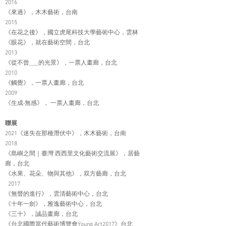
2016
《來過》，木木藝術，台南
2015
《在花之後》，國立虎尾科技大學藝術中心，雲林
《眼花》，就在藝術空間，台北
2013
《從不曾___的光景》，一票人畫廊，台北
2010
《觸覺》，一票人畫廊，台北
2009
《生成‧無感》， 一票人畫廊，台北
聯展
2021《迷失在那種潛伏中》，木木藝術，台南
2018
《島嶼之間｜臺灣 西西里文化藝術交流展》，居藝
廊，台北
《水果、花朵、物與其他》，双方藝廊，台北
2017
《無聲的進行》，雲清藝術中心，台北
《十年一劍》，雅逸藝術中心，台北
《三十》，誠品畫廊，台北
《台北國際當代藝術博覽會Young Art2017》台北