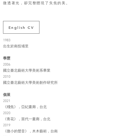
微透著光，卻完整體現了失焦的美。
English CV
1983
出生於南投埔里
學歷
2006
國立臺北藝術大學美術系畢業
2010
國立臺北藝術大學美術創作研究所
個展
2021
《殘焦》，亞紀畫廊，台北
2020
《青花》，當代一畫廊，台北
2019
《微小的聲音》，木木藝術，台南