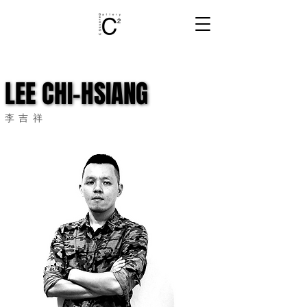
LEE CHI-HSIANG
LEE CHI-HSIANG
李吉祥