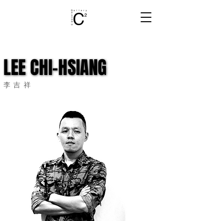
LEE CHI-HSIANG
LEE CHI-HSIANG
李吉祥