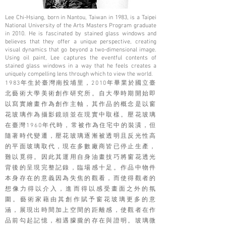
Lee Chi-Hsiang, born in Nantou, Taiwan in 1983, is a Taipei
National University of the Arts Masters Program graduate
in 2010. He is fascinated by stained glass windows and
believes that they offer a unique perspective, creating
visual dynamics that go beyond a two-dimensional image.
Using oil paint, Lee captures the eventful contents of
stained glass windows in a way that he feels creates a
uniquely compelling lens through which to view the world.
1983年生於臺灣南投埔里，2010年畢業於國立臺
北藝術大學美術創作研究所。自大學時期開始即
以寫實繪畫作為創作主軸，其作品的概念是以窗
花玻璃作為攝影鏡頭並在現實中取樣。壓花玻璃
在臺灣1960年代時，常被作為住宅中的裝潢，但
隨著時代變遷，壓花玻璃逐漸被透明且反光性高
的平面玻璃取代，現在多數廠商皆已停止生產，
難以覓得。因此其運用自身油畫技巧將窗花透光
背後的呈現完整記錄，臨場感十足。作品中物件
本身存在的意義因為失焦的觀看，而使得觀者的
想像力得以介入，進而得以感受畫面之外的氛
圍。藝術家藉由其創作賦予窗花玻璃更多的意
涵，展現出時間加上空間的距離感，使觀者在作
品前勾起記憶，相遇朦朧的存在與證明。玻璃微