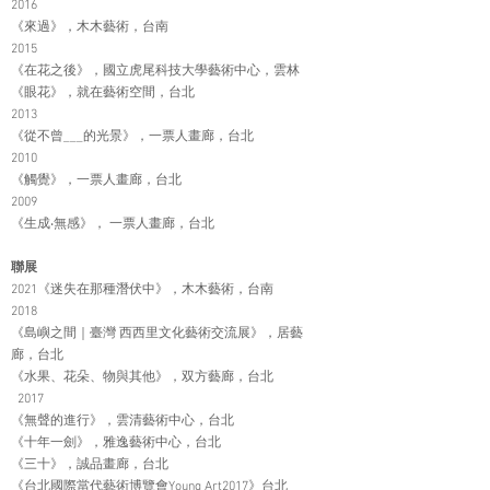
2016
《來過》，木木藝術，台南
2015
《在花之後》，國立虎尾科技大學藝術中心，雲林
《眼花》，就在藝術空間，台北
2013
《從不曾___的光景》，一票人畫廊，台北
2010
《觸覺》，一票人畫廊，台北
2009
《生成‧無感》， 一票人畫廊，台北
聯展
2021《迷失在那種潛伏中》，木木藝術，台南
2018
《島嶼之間｜臺灣 西西里文化藝術交流展》，居藝
廊，台北
《水果、花朵、物與其他》，双方藝廊，台北
2017
《無聲的進行》，雲清藝術中心，台北
《十年一劍》，雅逸藝術中心，台北
《三十》，誠品畫廊，台北
《台北國際當代藝術博覽會Young Art2017》台北