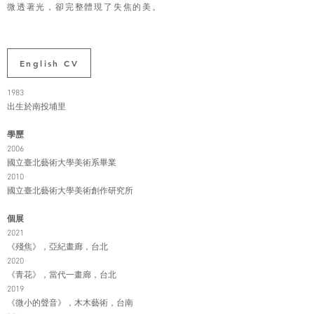
微透著光，卻完整體現了失焦的美。
English CV
1983
出生於南投埔里
學歷
2006
國立臺北藝術大學美術系畢業
2010
國立臺北藝術大學美術創作研究所
個展
2021
《殘焦》，亞紀畫廊，台北
2020
《青花》，當代一畫廊，台北
2019
《微小的聲音》，木木藝術，台南