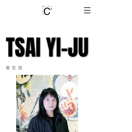
TSAI YI-JU
TSAI YI-JU
蔡宜儒