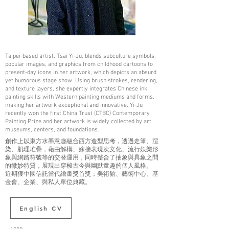
Taipei-based artist, Tsai Yi-Ju, blends subculture symbols,
popular images, and graphics from childhood cartoons to
present-day icons in her artwork, which depicts an absurd
yet humorous stage show. Using brush strokes, rendering,
and texture layers, she expertly integrates Chinese ink
painting skills with Western painting mediums and forms,
making her artwork exceptional and innovative. Yi-Ju
recently won the first China Trust (CTBC) Contemporary
Painting Prize and her artwork is widely collected by art
museums, centers, and foundations.
創作上以東方水墨意趣融合西方造型思考，透過走筆、渲
染、肌理堆疊，藉由解構、嫁接表現次文化、流行娛樂形
象與網路符號等的交替運用，同時整合了抽象與具象之間
的微妙特質，展現出穿梭古今與幽默童趣的個人風格。
近期獲中國信託當代繪畫獎首獎；美術館、藝術中心、基
金會、企業、與私人單位典藏。
English CV