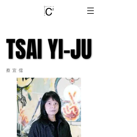
TSAI YI-JU
TSAI YI-JU
蔡宜儒