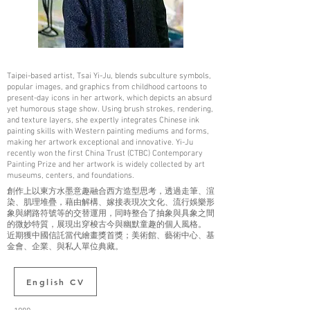
Taipei-based artist, Tsai Yi-Ju, blends subculture symbols,
popular images, and graphics from childhood cartoons to
present-day icons in her artwork, which depicts an absurd
yet humorous stage show. Using brush strokes, rendering,
and texture layers, she expertly integrates Chinese ink
painting skills with Western painting mediums and forms,
making her artwork exceptional and innovative. Yi-Ju
recently won the first China Trust (CTBC) Contemporary
Painting Prize and her artwork is widely collected by art
museums, centers, and foundations.
創作上以東方水墨意趣融合西方造型思考，透過走筆、渲
染、肌理堆疊，藉由解構、嫁接表現次文化、流行娛樂形
象與網路符號等的交替運用，同時整合了抽象與具象之間
的微妙特質，展現出穿梭古今與幽默童趣的個人風格。
近期獲中國信託當代繪畫獎首獎；美術館、藝術中心、基
金會、企業、與私人單位典藏。
English CV