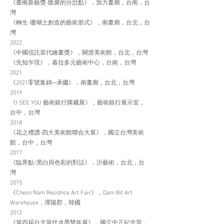
《臺南新藝獎-匯聚的分岔點》，加力畫廊，台南，台
灣
《轉生-珊瑚土創造的藝術形式》，南畫廊，台北，台
灣
2022
《中國信託當代繪畫獎》，關渡美術館，台北，台灣
《先知乍現》，暮拉多元藝術中心，台南，台灣
2021
《2021零號集錦─承繼》，南畫廊，台北，台灣
2019
《I SEE YOU 藝術銀行購藏展》，藝術銀行展示室，
台中，台灣
2018
《花之禮讚-四大美術館聯合大展》，國立台灣美術
館，台中，台灣
2017
《臨界點/黑白與色彩的對話》，沂藝術，台北，台
灣
2015
《Cheon Nam Residnce Art Fair》，Dam Bit Art
Warehouse，潭陽郡，韓國
2012
《第四屆台北當代水墨雙年展》，國立中正紀念堂，