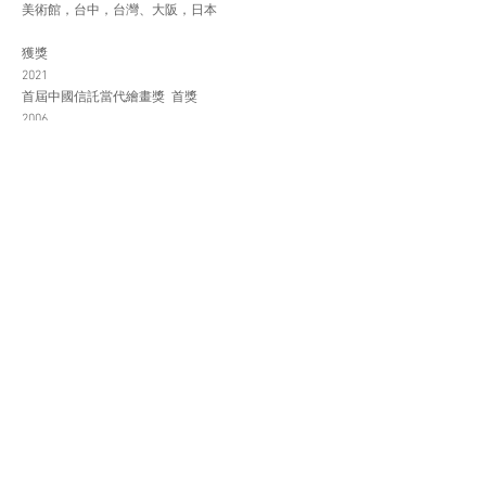
美術館，台中，台灣、大阪，日本
獲獎
2021
首屆中國信託當代繪畫獎 首獎
2006
第一屆台北當代水墨雙年展 首獎 劉國松特別獎得主
典藏
藝術銀行
中國信託文教基金會
國立台灣美術館
台北佛光緣美術館
國父紀念館
經歷
2019
電影《惡之畫》簽約合作藝術家
2015
韓國Daedam美術館駐館藝術家
2012
日本常滑市駐村藝術家