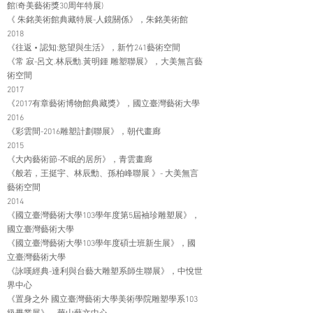
館(奇美藝術獎30周年特展)
《 朱銘美術館典藏特展-人鏡關係》，朱銘美術館
2018
《往返 • 認知:慾望與生活》，新竹241藝術空間
《常 寂-呂文.林辰勳.黃明鍾 雕塑聯展》，大美無言藝
術空間
2017
《2017有章藝術博物館典藏獎》，國立臺灣藝術大學
2016
《彩雲間-2016雕塑計劃聯展》，朝代畫廊
2015
《大內藝術節-不眠的居所》，青雲畫廊
《般若，王挺宇、林辰勳、孫柏峰聯展 》- 大美無言
藝術空間
2014
《國立臺灣藝術大學103學年度第5屆袖珍雕塑展》，
國立臺灣藝術大學
《國立臺灣藝術大學103學年度碩士班新生展》，國
立臺灣藝術大學
《詠嘆經典-達利與台藝大雕塑系師生聯展》，中悅世
界中心
《置身之外 國立臺灣藝術大學美術學院雕塑學系103