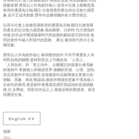
學系研究所,致力於藝術創作,專精於泥塑 與景觀藝術,作品
樣貌多變,擅長以人作為創作核心,從現今社會上種種意識
衝突的遭遇為主軸,關注 社會發展所產生的生活無力感景
象,並不乏追求創新,歷年作品獲得國內各大獎項肯定。
以現今社會上各種意識衝突的遭遇為主軸,關注社會發展
所產生的生活無力感景象,藉由觀察、分析時 代大環境的
特徵,於作品中闡述隨著時代而改變的藝術形式與內容,進
而於創作中融入對當代的思維、 看法,釐清當代所示之各
種現象。
擅長以人作為創作核心,林辰勳的創作,不外乎著重於人本
和對自然的關懷,題材和意念上可概括為 「人與人」、
「人與自然」和「形之內外」,企圖嘗試於探索社會現象
的過程中,掌握個人與物質世界 接觸的官感、心境、認知,
並在其創作中加以顯現,促使藝術作品能傳達出更廣大的
經驗、意象。林辰 勳認為,藝術所傳達的意象不僅為個人
生命性的展現,更是創作者透過其感官與認知的直接經驗
後,完 全釋放、投影在作品之上,最後反映於觀賞者、甚至
回應至社會。
English CV
個展
2024