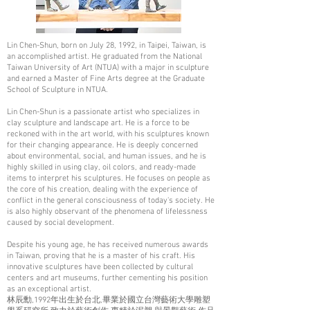
Lin Chen-Shun, born on July 28, 1992, in Taipei, Taiwan, is
an accomplished artist. He graduated from the National
Taiwan University of Art (NTUA) with a major in sculpture
and earned a Master of Fine Arts degree at the Graduate
School of Sculpture in NTUA.
Lin Chen-Shun is a passionate artist who specializes in
clay sculpture and landscape art. He is a force to be
reckoned with in the art world, with his sculptures known
for their changing appearance. He is deeply concerned
about environmental, social, and human issues, and he is
highly skilled in using clay, oil colors, and ready-made
items to interpret his sculptures. He focuses on people as
the core of his creation, dealing with the experience of
conflict in the general consciousness of today's society. He
is also highly observant of the phenomena of lifelessness
caused by social development.
Despite his young age, he has received numerous awards
in Taiwan, proving that he is a master of his craft. His
innovative sculptures have been collected by cultural
centers and art museums, further cementing his position
as an exceptional artist.
林辰勳,1992年出生於台北,畢業於國立台灣藝術大學雕塑