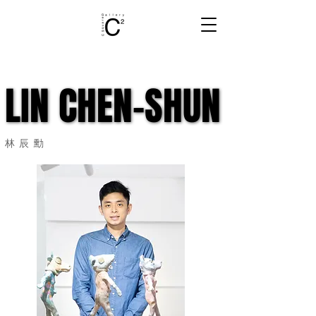
LIN CHEN-SHUN
LIN CHEN-SHUN
林辰勳