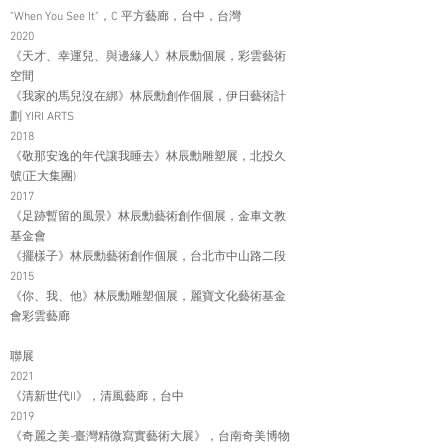
"When You See It"，C 平方藝廊，台中，台灣
2020
《天才、幸運兒、與邊緣人》林辰勳個展，彩雲藝術
空間
《我家的馬兒沒在綁》林辰勳創作個展，伊日藝術計
劃 YIRI ARTS
2018
《敬那安逸的年代讓我睡去》林辰勳雕塑展，北投久
號(正大集團)
2017
《足跡暫留的風景》林辰勳藝術創作個展，金車文教
基金會
《擺樣子》林辰勳藝術創作個展，台北市中山路二段
2015
《你、我、他》林辰勳雕塑個展，麗寶文化藝術基金
會彩雲藝廊
聯展
2021
《清新世代II》，清風藝廊，台中
2019
《奇麗之美-臺灣精微寫實藝術大展》，台南奇美博物