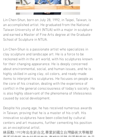
Lin Chen-Shun, born on July 28, 1992, in Taipei, Taiwan, is
an accomplished artist. He graduated from the National
Taiwan University of Art (NTUA) with a major in sculpture
and earned a Master of Fine Arts degree at the Graduate
School of Sculpture in NTUA.
Lin Chen-Shun is a passionate artist who specializes in
clay sculpture and landscape art. He is a force to be
reckoned with in the art world, with his sculptures known
for their changing appearance. He is deeply concerned
about environmental, social, and human issues, and he is
highly skilled in using clay, oil colors, and ready-made
items to interpret his sculptures. He focuses on people as
the core of his creation, dealing with the experience of
conflict in the general consciousness of today's society. He
is also highly observant of the phenomena of lifelessness
caused by social development.
Despite his young age, he has received numerous awards
in Taiwan, proving that he is a master of his craft. His
innovative sculptures have been collected by cultural
centers and art museums, further cementing his position
as an exceptional artist.
林辰勳,1992年出生於台北,畢業於國立台灣藝術大學雕塑