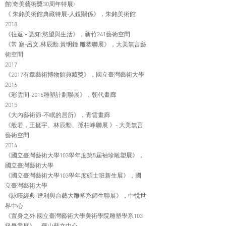
館(奇美藝術獎30周年特展)
《 朱銘美術館典藏特展-人鏡關係》，朱銘美術館
2018
《往返 • 認知:慾望與生活》，新竹241藝術空間
《常 寂-呂文.林辰勳.黃明鍾 雕塑聯展》，大美無言藝
術空間
2017
《2017有章藝術博物館典藏獎》，國立臺灣藝術大學
2016
《彩雲間-2016雕塑計劃聯展》，朝代畫廊
2015
《大內藝術節-不眠的居所》，青雲畫廊
《般若，王挺宇、林辰勳、孫柏峰聯展 》- 大美無言
藝術空間
2014
《國立臺灣藝術大學103學年度第5屆袖珍雕塑展》，
國立臺灣藝術大學
《國立臺灣藝術大學103學年度碩士班新生展》，國
立臺灣藝術大學
《詠嘆經典-達利與台藝大雕塑系師生聯展》，中悅世
界中心
《置身之外 國立臺灣藝術大學美術學院雕塑學系103