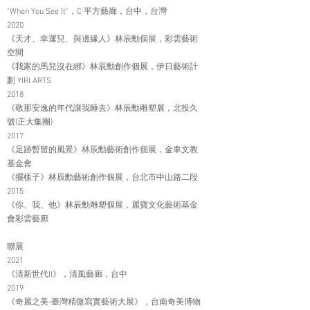
"When You See It"，C 平方藝廊，台中，台灣
2020
《天才、幸運兒、與邊緣人》林辰勳個展，彩雲藝術
空間
《我家的馬兒沒在綁》林辰勳創作個展，伊日藝術計
劃 YIRI ARTS
2018
《敬那安逸的年代讓我睡去》林辰勳雕塑展，北投久
號(正大集團)
2017
《足跡暫留的風景》林辰勳藝術創作個展，金車文教
基金會
《擺樣子》林辰勳藝術創作個展，台北市中山路二段
2015
《你、我、他》林辰勳雕塑個展，麗寶文化藝術基金
會彩雲藝廊
聯展
2021
《清新世代II》，清風藝廊，台中
2019
《奇麗之美-臺灣精微寫實藝術大展》，台南奇美博物