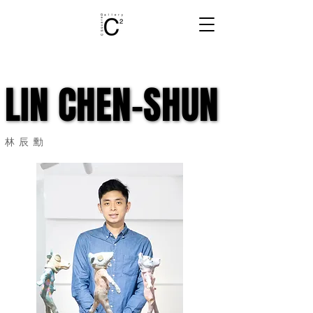
LIN CHEN-SHUN
LIN CHEN-SHUN
林辰勳