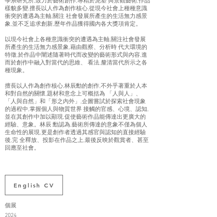
學系研究所,致力於藝術創作,專精於泥塑 與景觀藝術,作品
樣貌多變,擅長以人作為創作核心,從現今社會上種種意識
衝突的遭遇為主軸,關注 社會發展所產生的生活無力感景
象,並不乏追求創新,歷年作品獲得國內各大獎項肯定。
以現今社會上各種意識衝突的遭遇為主軸,關注社會發展
所產生的生活無力感景象,藉由觀察、分析時 代大環境的
特徵,於作品中闡述隨著時代而改變的藝術形式與內容,進
而於創作中融入對當代的思維、 看法,釐清當代所示之各
種現象。
擅長以人作為創作核心,林辰勳的創作,不外乎著重於人本
和對自然的關懷,題材和意念上可概括為 「人與人」、
「人與自然」和「形之內外」,企圖嘗試於探索社會現象
的過程中,掌握個人與物質世界 接觸的官感、心境、認知,
並在其創作中加以顯現,促使藝術作品能傳達出更廣大的
經驗、意象。林辰 勳認為,藝術所傳達的意象不僅為個人
生命性的展現,更是創作者透過其感官與認知的直接經驗
後,完 全釋放、投影在作品之上,最後反映於觀賞者、甚至
回應至社會。
English CV
個展
2024