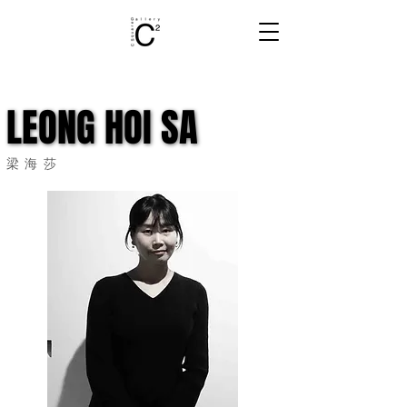
LEONG HOI SA
LEONG HOI SA
梁海莎