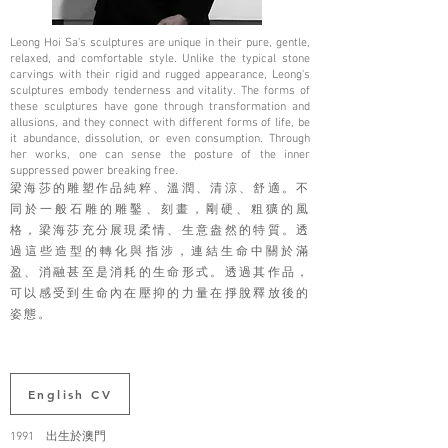
Leong Hoi Sa's sculptures are unique in their pure, gentle,
relaxed, and comfortable style. Unlike the typical stone
carvings with their rigid and rugged appearance, Leong's
sculptures embody tenderness and vitality. The forms of
these sculptures have gone through transformation and
allusions, and they connect with different forms of life, be
it abundance, dissolution, or even consumption. Through
her works, one can sense the posture of the inner
suppressed power breaking free.
梁海莎的雕塑作品純粹、溫潤、清涼、舒適。不
同於一般石雕的雕鑿、刻畫，剛硬、粗獷的風
格，梁海莎充分展現柔情、生意盎然的特質。透
過這些造型的轉化與指涉，連結生命中關於滿
盈、消融甚至是消耗的生命形式。透過其作品，
可以感受到生命內在壓抑的力量在掙脫釋放後的
姿態。
English CV
1991 出生於澳門