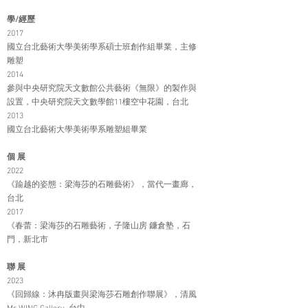
學/經歷
2017
國立台北藝術大學美術學系碩士班創作組畢業，主修
雕塑
2014
參與中央研究院天文數館公共藝術《無限》的製作與
設置，中央研究院天文數學館11樓空中花園，台北
2013
國立台北藝術大學美術學系雕塑組畢業
個 展
2022
《踰越的姿態：梁海莎的石雕藝術》，當代一畫廊，
台北
2017
《春蕾：梁海莎的石雕藝術，子隆山房 鐮倉塾，石
門，新北市
聯 展
2023
《回歸線：沐冉版畫與梁海莎石雕創作聯展》，清風