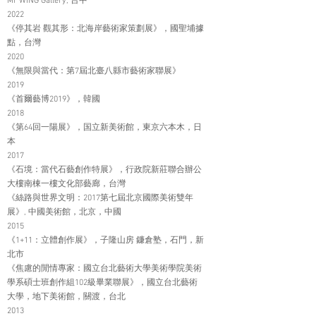
Mr WING Gallery, 台中
2022
《停其岩 觀其形：北海岸藝術家策劃展》，國聖埔據
點，台灣
2020
《無限與當代：第7屆北臺八縣市藝術家聯展》
2019
《首爾藝博2019》，韓國
2018
《第64回一陽展》，国立新美術館，東京六本木，日
本
2017
《石境：當代石藝創作特展》，行政院新莊聯合辦公
大樓南棟一樓文化部藝廊，台灣
《絲路與世界文明：2017第七屆北京國際美術雙年
展》, 中國美術館，北京，中國
2015
《1+11：立體創作展》，子隆山房 鐮倉塾，石門，新
北市
《焦慮的閒情專家：國立台北藝術大學美術學院美術
學系碩士班創作組102級畢業聯展》，國立台北藝術
大學，地下美術館，關渡，台北
2013