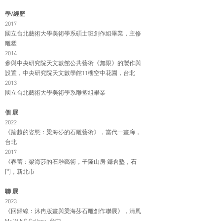
學/經歷
2017
國立台北藝術大學美術學系碩士班創作組畢業，主修
雕塑
2014
參與中央研究院天文數館公共藝術《無限》的製作與
設置，中央研究院天文數學館11樓空中花園，台北
2013
國立台北藝術大學美術學系雕塑組畢業
個 展
2022
《踰越的姿態：梁海莎的石雕藝術》，當代一畫廊，
台北
2017
《春蕾：梁海莎的石雕藝術，子隆山房 鐮倉塾，石
門，新北市
聯 展
2023
《回歸線：沐冉版畫與梁海莎石雕創作聯展》，清風