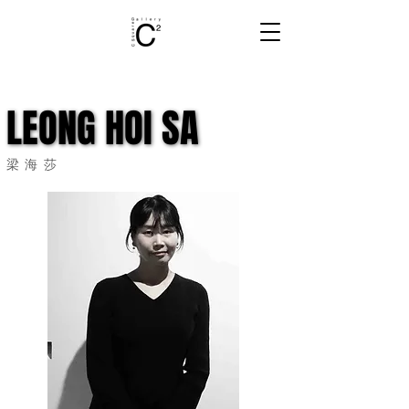
LEONG HOI SA
LEONG HOI SA
梁海莎