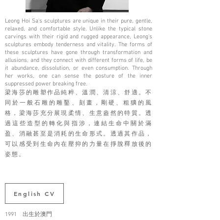
Leong Hoi Sa's sculptures are unique in their pure, gentle,
relaxed, and comfortable style. Unlike the typical stone
carvings with their rigid and rugged appearance, Leong's
sculptures embody tenderness and vitality. The forms of
these sculptures have gone through transformation and
allusions, and they connect with different forms of life, be
it abundance, dissolution, or even consumption. Through
her works, one can sense the posture of the inner
suppressed power breaking free.
梁海莎的雕塑作品純粹、溫潤、清涼、舒適。不
同於一般石雕的雕鑿、刻畫，剛硬、粗獷的風
格，梁海莎充分展現柔情、生意盎然的特質。透
過這些造型的轉化與指涉，連結生命中關於滿
盈、消融甚至是消耗的生命形式。透過其作品，
可以感受到生命內在壓抑的力量在掙脫釋放後的
姿態。
English CV
1991 出生於澳門