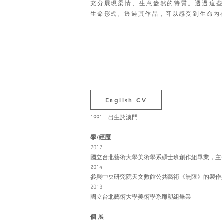
充分展現柔情、生意盎然的特質。透過這
生命形式。透過其作品，可以感受到生命內
English CV
1991 出生於澳門
學/經歷
2017
國立台北藝術大學美術學系碩士班創作組畢業，主
2014
參與中央研究院天文數館公共藝術《無限》的製作
2013
國立台北藝術大學美術學系雕塑組畢業
個 展