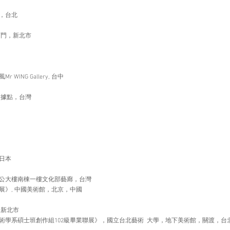
，台北
石門，新北市
NG Gallery, 台中
埔據點，台灣
日本
公大樓南棟一樓文化部藝廊，台灣
展》, 中國美術館，北京，中國
，新北市
術學系碩士班創作組102級畢業聯展》，國立台北藝術 大學，地下美術館，關渡，台