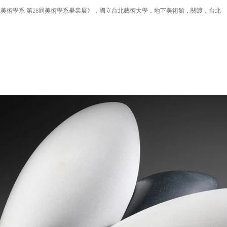
美術學系 第28屆美術學系畢業展》，國立台北藝術大學，地下美術館，關渡，台北