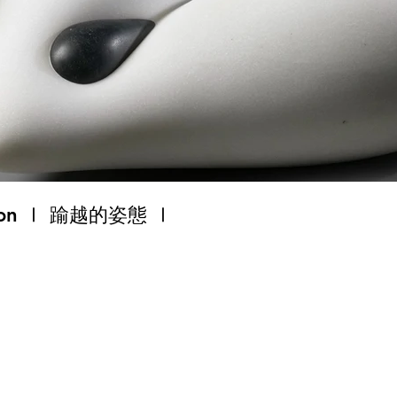
ession Ⅰ 踰越的姿態 Ⅰ