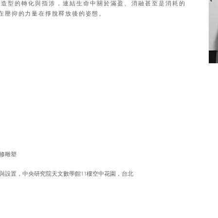
些造型的轉化與指涉，連結生命中關於滿盈、消融甚至是消耗的
在壓抑的力量在掙脫釋放後的姿態。
修雕塑
與設置，中央研究院天文數學館11樓空中花園，台北