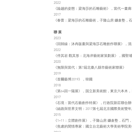
2022
《踰越的姿態：梁海莎的石雕藝術》，當代一畫廊
2017
《春蕾：梁海莎的石雕藝術，子隆山房 鐮倉塾，
聯 展
2023
《回歸線：沐冉版畫與梁海莎石雕創作聯展》，清風Mr WI
2022
《停其岩 觀其形：北海岸藝術家策劃展》，國聖
2020
《無限與當代：第7屆北臺八縣市藝術家聯展》
2019
《首爾藝博2019》，韓國
2018
《第64回一陽展》，国立新美術館，東京六本木，
2017
《石境：當代石藝創作特展》，行政院新莊聯合辦
《絲路與世界文明：2017第七屆北京國際美術雙年
2015
《1+11：立體創作展》，子隆山房 鐮倉塾，石門
《焦慮的閒情專家：國立台北藝術大學美術學院美