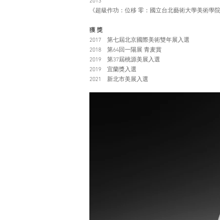
2013
《超級作功：位移 零：國立台北藝術大學美術學院
獲 獎
2017 第七屆北京國際美術雙年展入選
2018 第64回一陽展 青麦賞
2019 第37屆桃源美展入選
2019 宜蘭獎入選
2021 新北市美展入選