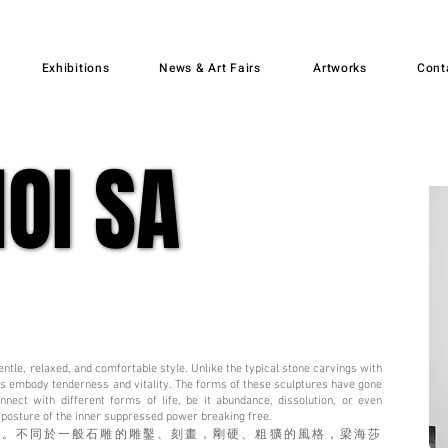
Exhibitions
News & Art Fairs
Artworks
Cont
OI SA
OI SA
entle, relaxed, and comfortable style. Unlike the typical stone carvings with
es embody tenderness and vitality. The forms of these sculptures have gone
nect with different forms of life, be it abundance, dissolution, or even
posture of the inner suppressed power breaking free.
適。不同於一般石雕的雕鑿、刻畫，剛硬、粗獷的風格，梁海莎