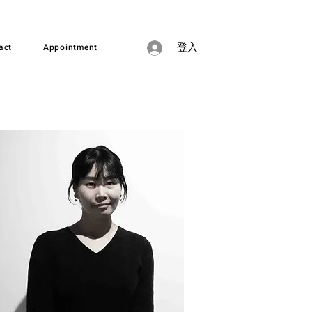
act
Appointment
登入