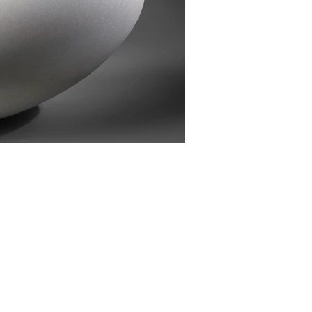
The Grace of 
White marble, Black basalt
白色大理石、黑色玄武岩
39 x 91 x 27 cm
2022