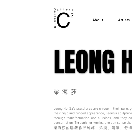
About
Artists
LEONG H
LEONG H
梁海莎
Leong Hoi Sa's sculptures are unique in their pure, g
their rigid and rugged appearance, Leong's sculptur
through transformation and allusions, and they con
consumption. Through her works, one can sense the 
梁海莎的雕塑作品純粹、溫潤、清涼、舒