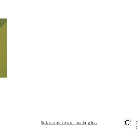
Subscribe to our mailing list
C
2