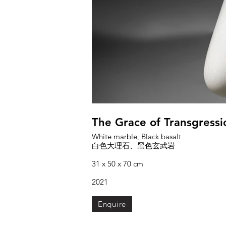
The Grace of Transgr
White marble, Black basalt
白色大理石、黑色玄武岩
31 x 50 x 70 cm
2021
Enquire