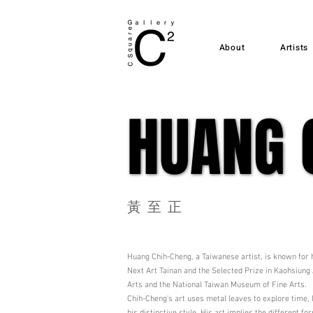
About
Artists
HUANG 
HUANG 
​黃至正
Huang Chih-Cheng, a Taiwanese artist, is known for 
Next Art Tainan and the Selected Prize in Kaohsiun
Arts and the National Taiwan Museum of Fine Arts.
Chih-Cheng's art uses metal leaves to explore time, 