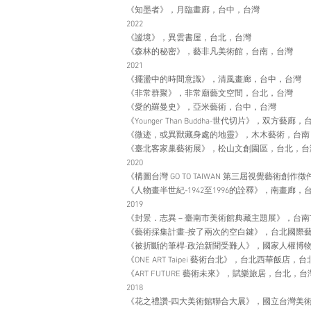
《知墨者》，月臨畫廊，台中，台灣
2022
《謐境》，異雲書屋，台北，台灣
《森林的秘密》，藝非凡美術館，台南，台灣
2021
《擺盪中的時間意識》，清風畫廊，台中，台灣
《非常群聚》，非常廟藝文空間，台北，台灣
《愛的羅曼史》，亞米藝術，台中，台灣
《Younger Than Buddha-世代切片》，双方藝廊
《微迹，或異獸藏身處的地靈》，木木藝術，台南
《臺北客家巢藝術展》，松山文創園區，台北，台
2020
《構圖台灣 GO TO TAIWAN 第三屆視覺藝術
《人物畫半世紀-1942至1996的詮釋》，南畫廊，
2019
《封景．志異－臺南市美術館典藏主題展》，台南
《藝術採集計畫-按了兩次的空白鍵》，台北國際
《被折斷的筆桿-政治新聞受難人》，國家人權博
《ONE ART Taipei 藝術台北》，台北西華飯店，
《ART FUTURE 藝術未來》，賦樂旅居，台北，台
2018
《花之禮讚-四大美術館聯合大展》，國立台灣美