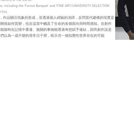
ormations of the world.
ons, including the 'Forest Banquet' and 'FINE ART/UNIVERSITY SELECTION'.
rtist.
，作品關注現象的形成，並透過個人經驗的演繹，反問當代建構的現實是
的關係如何質變，也在這當中觸及了生命的各個面向與時間感知。在創作
人能隨時在記憶中重逢、無關的事物能透過奇想賦予連結，因而創作該是
人們以為一成不變的尋常日子裡，暗示另一個知覺性世界存在的可能