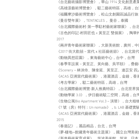
《台北藝術攝影博覽會》，華山 1914 文化創意
《高雄漾藝術博覽會》，駁二藝術特區，高雄，台
《福爾摩沙藝術博覽會》，松山文創園區誠品行旅
《曼谷雙年展》，TENTACLES， 曼谷，泰國
《台北國際藝術村-第一季駐村藝術家聯展》，台
《古色的印記-村田匠也 x 黃至正 雙個展》，陶
2017
《兩岸青年藝術家聯展》，大新美術館，廣州，中
《2017 街大歡囍－當代ｘ社區藝術節》，台北當
《動物異想莊園》，東海藝術中心，台中，台灣
《春季常設展－黃至正、黃向藝、吳芊頤》，疊藝
《Scenery－林泱伶、陳奎延、黃至正、連苡安
《ACAS 亞洲當代藝術展》，港麗酒店，金鐘，香港2
《考古學家》，駁二藝術特區，高雄，台灣
《台北國際藝術博覽-新人推薦特區》，台北世界
《動物學家 3.0》，伊日藝術駁二空間，高雄，台
《生物公寓Bio Apartment Vol.3－演替》，
《7 號（房）特刊：Un nomade》，b. LAB 基
《ACAS 亞洲當代藝術展》，港麗酒店，金鐘，香
2015
《春遊記》，麗晶精品，台北，台灣
《夢‧棲地─館藏青年藝術主題展》，國立台灣美
《新進藝術家育成展》，筑波美術館，筑波，日本