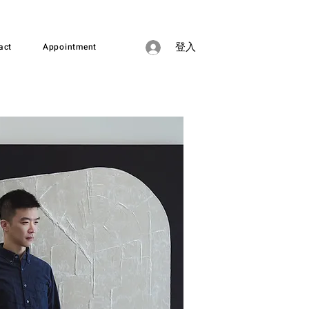
act
Appointment
登入