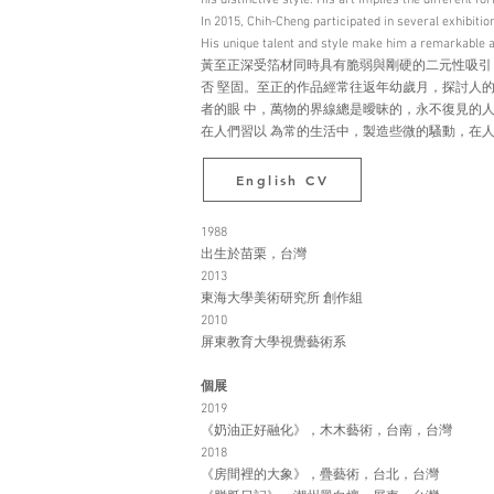
his distinctive style. His art implies the different f
In 2015, Chih-Cheng participated in several exhibiti
His unique talent and style make him a remarkable a
黃至正深受箔材同時具有脆弱與剛硬的二元性吸引
否 堅固。至正的作品經常往返年幼歲月，探討人
者的眼 中，萬物的界線總是曖昧的，永不復見的
在人們習以 為常的生活中，製造些微的騷動，在
English CV
1988
出生於苗栗，台灣
2013
東海大學美術研究所 創作組
2010
屏東教育大學視覺藝術系
個展
2019
《奶油正好融化》，木木藝術，台南，台灣
2018
《房間裡的大象》，疊藝術，台北，台灣