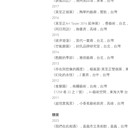
《胼胝日記》，潮州黑白壇，屏東，台灣
2017
《黃至正個展》，陶華灼藝廊，鶯歌，台灣
2016
《黃至正Art Taipei 2016 延伸展》，疊藝術，台
《同日而語》，御書房，高雄，台灣
2015
《彼岸遊蕩》，當代一畫廊，台北，台灣
《空氣樂園》，好氏品牌研究室，台北，台灣
2014
《甦醒的季節》，雅痞藝廊，台北，台灣
2013
《存在與想像的國度》，楊嵐茵/黃至正雙個展，
《幻化的永恆》，Z 書房，台中，台灣
2012
《食樂園》，格爾藝術，台南，台灣
《1258 巷 22 之 1 號》，A+藝術空間，東海大學
2011
《超現實風景》，小香蕉藝術廚房，高雄，台灣
聯展
2023
《我們在此相遇》，嘉義市立美術館，嘉義，台灣