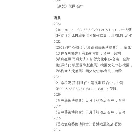
2008
《泉憩》胡同‧台中
聯展
2023
《 loophole 》 , GALERIE OVO x ArtSticke
《回歸線》沐冉與梁海莎創作聯展 ，清風MR. WING G
2022
《2022 ART KAOHSIUNG 高雄藝術博覽會》 ，清風MR
《居住在可能裏》寬藝術空間，台中，台灣
《萌虎生風 再現方舟》新營文化中心‧台南，台灣
《版繹時代 桃園國際版畫展》桃園文化中心‧桃園
《鴻梅新人獎聯展》國父紀念館‧台北，台灣
2021
《生命境況 清‧新世代》清風畫廊‧台中，台灣
《FOCUS ART FAIR》Saatchi Gallery‧英國
2020
《台中藝術博覽會》日月千禧酒店‧台中，台灣
2019
《台中藝術博覽會》日月千禧酒店‧台中，台灣
2015
《香港飯店藝術博覽會》香港港麗酒店‧香港
2014