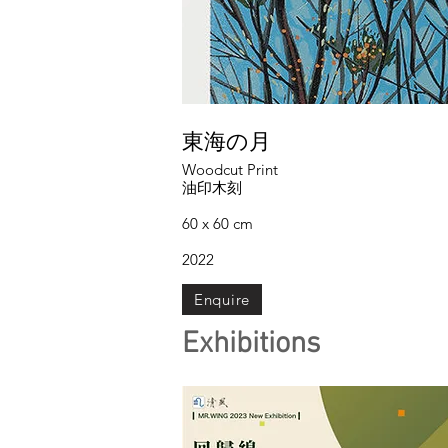
東海の月
Woodcut Print
油印木刻
60 x 60 cm
2022
Enquire
Exhibitions