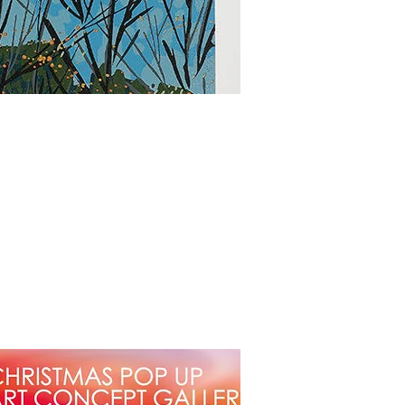
Morning
Woodcut Print
油印木刻
60 x 60 cm
2022