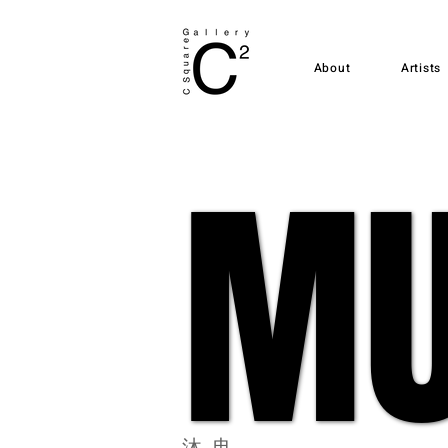
About
Artists
MU
MU