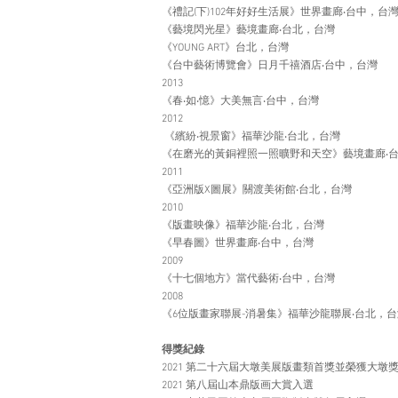
《禮記(下)102年好好生活展》世界畫廊‧台中，台
《藝境閃光星》藝境畫廊‧台北，台灣
《YOUNG ART》台北，台灣
《台中藝術博覽會》日月千禧酒店‧台中，台灣
2013
《春‧如‧憶》大美無言‧台中，台灣
2012
《繽紛‧視景窗》福華沙龍‧台北，台灣
《在磨光的黃銅裡照一照曠野和天空》藝境畫廊‧
2011
《亞洲版X圖展》關渡美術館‧台北，台灣
2010
《版畫映像》福華沙龍‧台北，台灣
《早春圖》世界畫廊‧台中，台灣
2009
《十七個地方》當代藝術‧台中，台灣
2008
《6位版畫家聯展-消暑集》福華沙龍聯展‧台北，
得獎紀錄
2021 第二十六屆大墩美展版畫類首獎並榮獲大墩
2021 第八屆山本鼎版画大賞入選