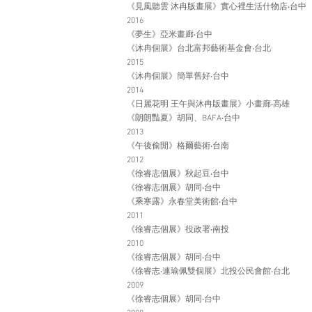
《見風聽雲 沐冉版畫展》實心裡生活什物店‧台中
2016
《夢生》亞米畫廊‧台中
《沐冉個展》台北富邦藝術基金會‧台北
2015
《沐冉個展》簡單舊好‧台中
2014
《日麗花明 王午與沐冉版畫展》小畫廊‧高雄
《朗朗豔夏》胡同、BAFA‧台中
2013
《午後偷閒》格爾藝術‧台南
2012
《徐睿志個展》秋起豆‧台中
《徐睿志個展》胡同‧台中
《乘寒露》永春堂美術館‧台中
2011
《徐睿志個展》役政署‧南投
2010
《徐睿志個展》胡同‧台中
《徐睿志‧連瑜佩雙個展》北投公民會館‧台北
2009
《徐睿志個展》胡同‧台中