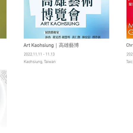
Art Kaohsiung
｜高雄藝博
Chr
2022.11.11 - 11.13
202
Kaohsiung, Taiwan
Tai