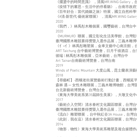
《擺盪中的時間意識》 ，清風MR.WING Gallery
《疫情下的審思－生活中的停看聽》，台南市政府
《百年好合：當代婚姻之旅》特展，國立自然科學
《#清‧新世代-藝術家聯展》 ，清風MR.WING Gall
2020
《我們，》林禹彤木雕個展，國璽藝術，台灣台中
2020
《MURMUR》聯展，國立彰化生活美學館，台灣彰
臺灣國際木雕競賽得獎暨入選作品展，三義木雕博
《亻×亻》林禹彤雕塑展，金車文藝中心南京館，
ART Taichung 台中藝術博覽會，日月千禧酒店，
彼端 | 林禹彤木雕個展，亞米藝術，台灣台中
Art Tainan台南藝術博覽會，台灣台南
2019
Winds of Poetic Mountain 大度山風，昆
2018
【尋藝町】-西螺老街展覽藝術行動計畫，西螺延
森林 遇 ─ 女性木雕聯展，三義木雕博物館，台灣
台北新藝術博覽會，台灣台北
《東海大學美術系第35屆師生美展》，大墩文化
2017
《藝術介入空間》清水眷村文化園區聯展，台灣台
臺灣國際木雕競賽得獎暨入選作品展，三義木雕博
《流白》雕塑聯展 ，台中秋紅谷3A House，台灣
《此刻．我在這》清水眷村文化園區聯展，台灣台
2014
《物形．物性》東海大學美術系雕塑及複合媒體作