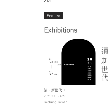
2021
Enquire
Exhibitions
​清・新世代 Ｉ
2021.3.13 - 4.27
Taichung, Taiwan