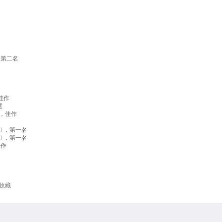
名
，第二名
佳作
選
」，佳作
) ，第一名
) ，第一名
佳作
收藏