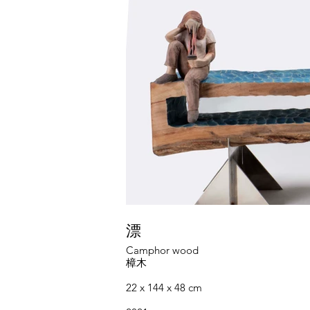
漂
Camphor wood
樟木
22 x 144 x 48 cm