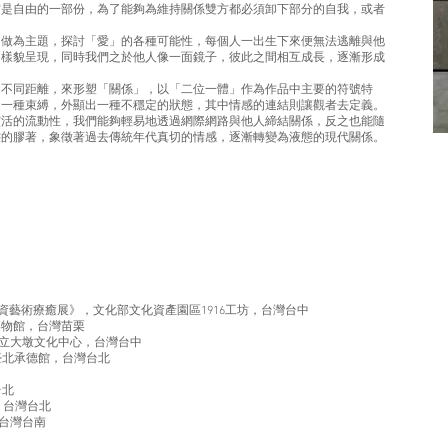
實是自由的一部份，為了能夠為維持關係雙方都必須卸下部分的自我，或者
」做為主題，探討「愛」的各種可能性，每個人一出生下來便無法逃離與他
的樣貌呈現，同時我們之於他人像一面鏡子，彼此之間相互成長，逐漸形成
的不同距離，來形塑「關係」，以「二位一體」作為作品中主要的符號特
是一種束縛，外顯出一種不穩定的狀態，其中情感的連結則讓觀者去定義。
靈活的流動性，我們能夠輕易地透過網際網路與他人締結關係，反之也能隨
態的膠著，象徵著過去傳統年代真切的情感，逐漸轉變為液態的現代關係。
國際插畫暨文資藝術療癒展》，文化部文化資產園區1916工坊，台灣台中
博物館，台灣苗栗
立大墩文化中心，台灣台中
臺北承德館，台灣台北
台北
，台灣台北
台灣台南