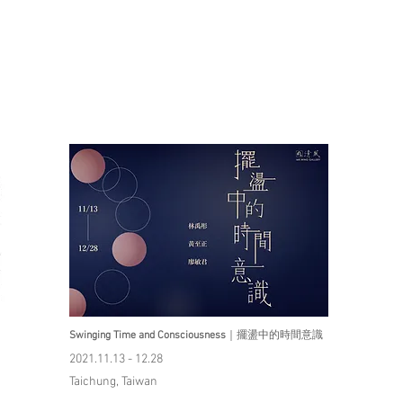
Swinging Time and Consciousness
｜擺盪中的時間意識
2021.11.13 - 12.28
Taichung, Taiwan