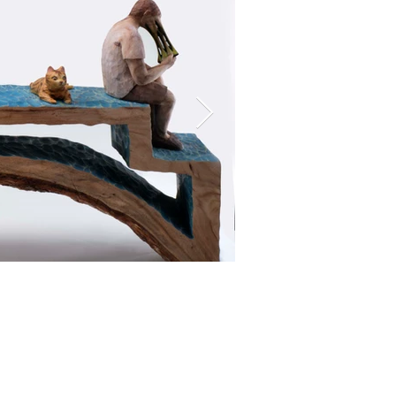
流
Luanta-fir
香杉
36 x 50 x 84 cm