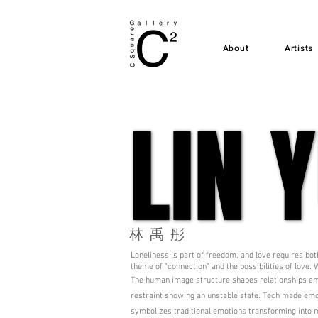
About
Artists
LIN 
LIN 
​林禹彤
Loneliness is part of freedom, and love requires bot
theme of "connection" and the possibilities of love. 
The human image structure shapes relationships em
restraint showing an unstable state. Tech made emo
symbolizes traditional emotions transforming into 