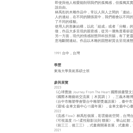
即使與他人相愛能削弱我們的孤獨感，但孤獨其
說自由。
林禹彤的木雕作品中，常以人與人之間的「連結
人的連結，在不同的關係當中，我們都會以不同
了不同的樣貌。
使用人的形象結構，以此「組成」或者「分離」
徵，作品大多呈現的親密感，從另一層角度看卻
另一方面，現代的情感狀態拜科技所賜，有了更
意地斷開連結。作品以木雕的固態材質去呈現液
1991 台中，台灣
​學歷
東海大學美術系碩士班
參與展覽
2023
《心球覺旅 Journey From The Heart 
《國際木雕藝術交流展 ｜木質調｜》，三義木雕
《台中市雕塑學會暨台中雕塑獎邀請展》，臺中市
《迴域-金車文藝中心15週年展》，金車文藝中心
2022
《流感 Flow》林禹彤個展，彩雲藝術空間，台灣
《可視溫度 /5+1柔性顯影法則 聯展》，華山紅館
《前三三．後三三》，弎畫廊開幕首展，弎畫廊，
2021