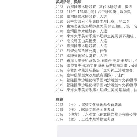
參與活動、獎項
2023 台灣國際木雕競賽—當代木雕類組，優選
2023 112年【加減之間】台中雕塑獎，銀牌獎
2020 臺灣國際木雕競賽，入選
2020 台中市政府巧聖先師木雕比賽 ，第二名
2019 東海美術第36屆師生美展 第四類組，第一
2018 臺灣國際木雕競賽，入選
2018 東海大學美術系第35屆師生美展 第四類組
2017 南投縣玉山美術獎，入選
2017 臺灣國際木雕競賽，入選
2017 巧聖先師魯班公獎，佳作
2017 國際藝術家大獎賽，入選
2017 東海大學美術系第 34 屆師生美展 雕塑組，
2016 御盟集團-永添文創 藝術新秀扶植計畫，優
2016 高雄旗津黑沙玩藝節「鬼斧神工沙雕競賽
2016 臺中藍帶創意沙雕競賽(團隊) ，佳作
2016 福隆國際沙雕藝術季國內沙雕創作比賽(團隊
2015 福隆國際沙雕藝術季國內沙雕創作比賽(團隊
2014 東海大學美術系第31屆師生美展 雕塑組，
典藏
2022 《疾》，麗寶文化藝術基金會典藏
2018 《擁》，螺陽文教基金會典藏
2016 《他方》，永添文化創意國際股份有限公司
2014 《空》，三義木雕博物館典藏