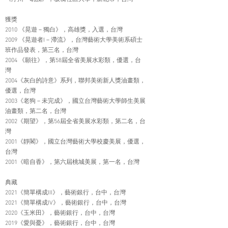
獲獎
2010 《晃遊－獨白》，高雄獎，入選，台灣
2009 《晃遊者I－滯流》，台灣藝術大學美術系碩士
班作品發表，第三名，台灣
2004 《願往》，第58屆全省美展水彩類，優選，台
灣
2004《灰白的詩意》系列，聯邦美術新人獎油畫類，
優選，台灣
2003《老狗－未完成》，國立台灣藝術大學師生美展
油畫類，第二名，台灣
2002《期望》，第56屆全省美展水彩類，第二名，台
灣
2001《靜閣》，國立台灣藝術大學校慶美展，優選，
台灣
2001《暗自香》，第六屆桃城美展，第一名，台灣
典藏
2021《簡單構成III》，藝術銀行，台中，台灣
2021《簡單構成IV》，藝術銀行，台中，台灣
2020《玉米田》，藝術銀行，台中，台灣
2019《愛與憂》，藝術銀行，台中，台灣