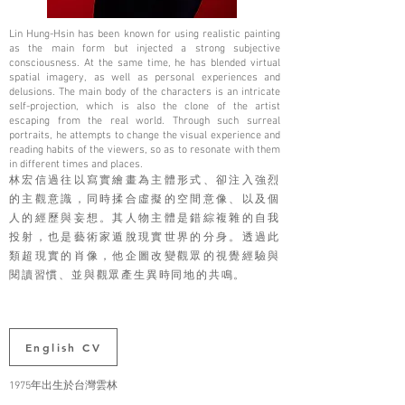
Lin Hung-Hsin has been known for using realistic painting
as the main form but injected a strong subjective
consciousness. At the same time, he has blended virtual
spatial imagery, as well as personal experiences and
delusions. The main body of the characters is an intricate
self-projection, which is also the clone of the artist
escaping from the real world. Through such surreal
portraits, he attempts to change the visual experience and
reading habits of the viewers, so as to resonate with them
in different times and places.
林宏信過往以寫實繪畫為主體形式、卻注入強烈
的主觀意識，同時揉合虛擬的空間意像、以及個
人的經歷與妄想。其人物主體是錯綜複雜的自我
投射，也是藝術家遁脫現實世界的分身。透過此
類超現實的肖像，他企圖改變觀眾的視覺經驗與
閱讀習慣、並與觀眾產生異時同地的共鳴。
English CV
1975年出生於台灣雲林