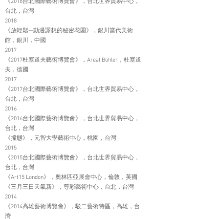
《2018台北國際藝術博覽會》，台北世界貿易中心，
台北，台灣
2018
《放輕鬆—動漫謬想的秘密花園》，銀川當代美術
館，銀川，中國
2017
《2017杜塞道夫藝術博覽會》，Areal Böhler，杜塞道
夫，德國
2017
《2017台北國際藝術博覽會》，台北世界貿易中心，
台北，台灣
2016
《2016台北國際藝術博覽會》，台北世界貿易中心，
台北，台灣
《撞態》，元智大學藝術中心，桃園，台灣
2015
《2015台北國際藝術博覽會》，台北世界貿易中心，
台北，台灣
《Art15 London》，奧林匹亞展會中心，倫敦，英國
《三月三日天氣新》，尊彩藝術中心，台北，台灣
2014
《2014高雄藝術博覽會》，駁二藝術特區，高雄，台
灣