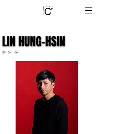
LIN HUNG-HSIN
LIN HUNG-HSIN
林宏信