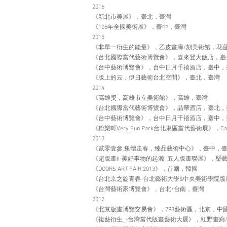
2016
《新北市美展》，臺北，臺灣
《105年全國美術展》，臺中，臺灣
2015
《非單一衍生的能量》，乙皮畫廊/刻美術館，花
《台北國際當代藝術博覽會》，喜來登大飯店，臺
《台中藝術博覽會》，台中日月千禧酒店，臺中，
《版上的云，伊日藝術台北空間》，臺北，臺灣
2014
《高雄獎，高雄市立美術館》，高雄，臺灣
《台北國際當代藝術博覽會》，晶華酒店，臺北，
《台中藝術博覽會》，台中日月千禧酒店，臺中，
《粉樂町Very Fun Park台北東區當代藝術展》，C
2013
《貳零壹參.集體走春，臻品藝術中心》，臺中，
《超版畫II-美好事物的起源 五人版畫聯展》，槩
《DOORS ART FAIR 2013》，首爾，韓國
《台北京之靛青春-台北藝術大學&中央美術學院版
《台灣藝術家博覽會》，台北/台南，臺灣
2012
《北京版畫博覽交易會》，798藝術區，北京，中
《複藝衍生_-台灣當代版畫藝術大展》，紅野畫廊