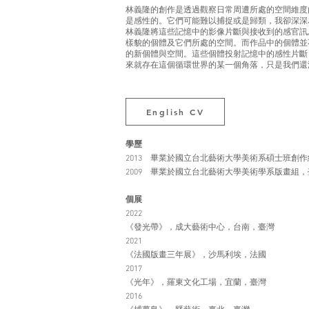
林義隆的創作是透過觀察日常周遭所處的空間維度
是感性的。它們可能難以捕捉或是歸類，我卻深
林義隆將這些記憶中的影像片斷與接收到的感官訊
樣貌的個體及它們所處的空間。而作品中的個體並
的新個體與空間。這些個體投射記憶中的感性片斷
來就存在這個循環世界的某一個角落，只是我們還
English CV
學歷
2013 畢業於國立台北藝術大學美術系碩士班創作
2009 畢業於國立台北藝術大學美術學系版畫組
個展
2022
《發光帶》，成大藝術中心，台南，臺灣
2021
《法國版畫三年展》，沙馬利埃，法國
2017
《光年》，羅東文化工場，宜蘭，臺灣
2016