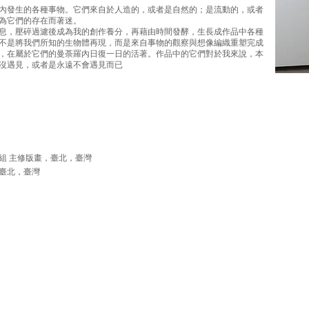
內發生的各種事物。它們來自於人造的，或者是自然的；是流動的，或者
深為它們的存在而著迷。
息，壓碎過濾後成為我的創作養分，再藉由時間發酵，生長成作品中各種
不是將我們所知的生物體再現，而是來自事物的觀察與想像編織重塑完成
，在屬於它們的曼荼羅內日復一日的活著。作品中的它們對於我來說，本
沒遇見，或者是永遠不會遇見而已
組 主修版畫，臺北，臺灣
，臺北，臺灣