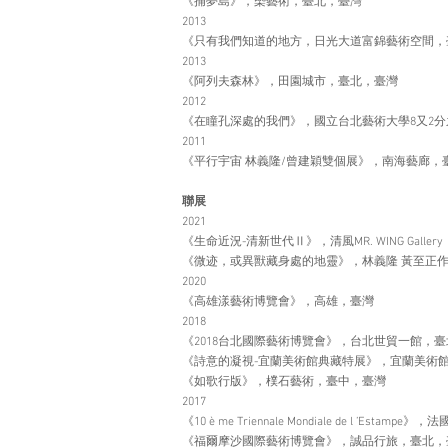
《捕夢島》，槩藝術，臺北，臺灣
2013
《只有我們知道的地方，日光大道富錦藝術空間，
2013
《阿列夫森林》，田園城市，臺北，臺灣
2012
《在瞳孔深處的我們》，國立台北藝術大學8又2分
2011
《平行宇宙 林義隆/曾建穎雙個展》，南海藝廊，
聯展
2021
《生命近況-清新世代Ⅱ》，清風MR. WING Galle
《微迹，或異獸藏身處的地靈》，林義隆 黃至正
2020
《高雄漾藝術博覽會》，高雄，臺灣
2018
《2018台北國際藝術博覽會》，台北世貿一館，
《詩意的凝視-宜蘭美術館典藏特展》，宜蘭美術
《如歌行版》，樸石藝術，臺中，臺灣
2017
《10 è me Triennale Mondiale de l ’Estampe》，法
《福爾摩沙國際藝術博覽會》，誠品行旅，臺北，