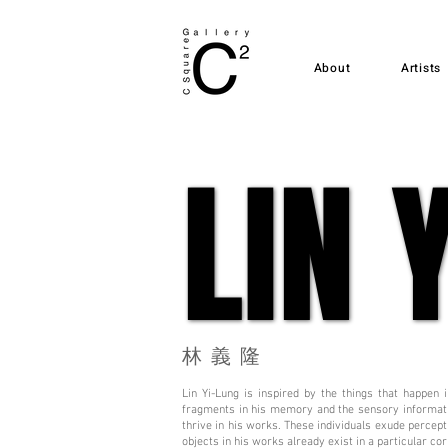
About
Artists
LIN 
LIN 
​林義隆
Lin Yi-Lung is inspired by the things that happen
fragments in his memory and the sensory informatio
thrive in his works. These individuals exude percep
objects in his works already exist in a particular c