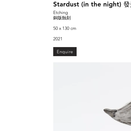
Stardust (in the night)
Etching
銅版蝕刻
50 x 130 cm
2021
Enquire