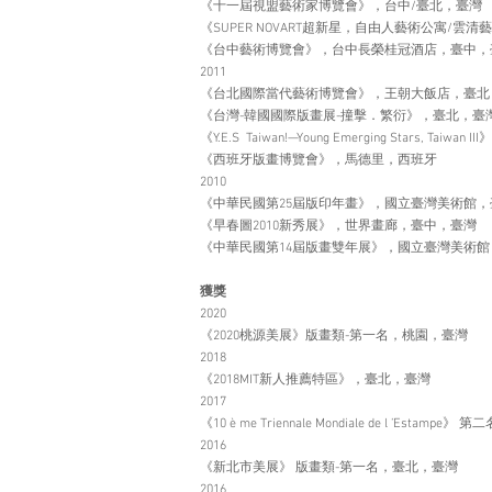
《十一屆視盟藝術家博覽會》，台中/臺北，臺灣
《SUPER NOVART超新星，自由人藝術公寓/雲
《台中藝術博覽會》，台中長榮桂冠酒店，臺中，
2011
《台北國際當代藝術博覽會》，王朝大飯店，臺北
《台灣-韓國國際版畫展-撞擊．繁衍》，臺北，臺
《Y.E.S Taiwan!—Young Emerging Stars, Ta
《西班牙版畫博覽會》，馬德里，西班牙
2010
《中華民國第25屆版印年畫》，國立臺灣美術館
《早春圖2010新秀展》，世界畫廊，臺中，臺灣
《中華民國第14屆版畫雙年展》，國立臺灣美術
獲獎
2020
《2020桃源美展》版畫類-第一名，桃園，臺灣
2018
《2018MIT新人推薦特區》，臺北，臺灣
2017
《10 è me Triennale Mondiale de l ’Estampe》
2016
《新北市美展》 版畫類-第一名，臺北，臺灣
2016