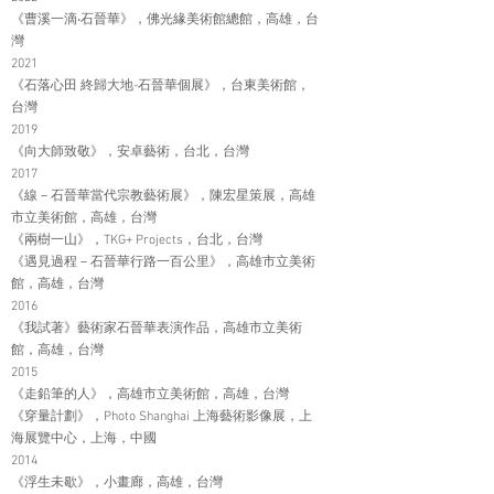
《曹溪一滴‧石晉華》，佛光緣美術館總館，高雄，台
灣
2021
《石落心田 終歸大地-石晉華個展》，台東美術館，
台灣
2019
《向大師致敬》，安卓藝術，台北，台灣
2017
《線－石晉華當代宗教藝術展》，陳宏星策展，高雄
市立美術館，高雄，台灣
《兩樹一山》，TKG+ Projects，台北，台灣
《遇見過程－石晉華行路一百公里》，高雄市立美術
館，高雄，台灣
2016
《我試著》藝術家石晉華表演作品，高雄市立美術
館，高雄，台灣
2015
《走鉛筆的人》，高雄市立美術館，高雄，台灣
《穿量計劃》，Photo Shanghai 上海藝術影像展，上
海展覽中心，上海，中國
2014
《浮生未歇》，小畫廊，高雄，台灣