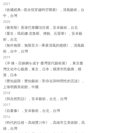
2021
《收藏經典—當永恆穿越時空聯展》，清風藝術，台
中，台灣
2020
《雅努斯》香港巴塞爾項目展，安卓藝術，台北
《重生：瑪莉娜‧克魯斯、傅饒、石晉華》，安卓藝
術，台北
《無外無限．無限至大—乘著清風的翅膀》，清風藝
術，台中，台灣
2019
《淬·煉－百錬鋼を成す 臺灣當代藝術展》，東京臺
灣文化中心藝廊，東京，日本；橫濱市民藝廊，橫
濱，日本
《覺知超限：覺知藝術－對存在與時間性的言說》，
上海明圓美術館，中國
2018
《與自然對話》，安卓藝術，台北，台灣
2017
《自畫像》，安卓藝術，台北，台灣
2016
《時代的位移－高雄獎20年》，高雄市立美術館，高
雄，台灣