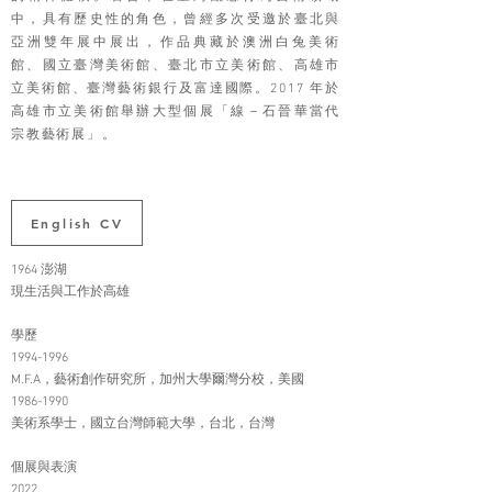
中，具有歷史性的角色，曾經多次受邀於臺北與
亞洲雙年展中展出，作品典藏於澳洲白兔美術
館、國立臺灣美術館、臺北市立美術館、高雄市
立美術館、臺灣藝術銀行及富達國際。2017 年於
高雄市立美術館舉辦大型個展「線－石晉華當代
宗教藝術展」。
English CV
1964 澎湖
現生活與工作於高雄
學歷
1994-1996
M.F.A，藝術創作研究所，加州大學爾灣分校，美國
1986-1990
美術系學士，國立台灣師範大學，台北，台灣
個展與表演
2022