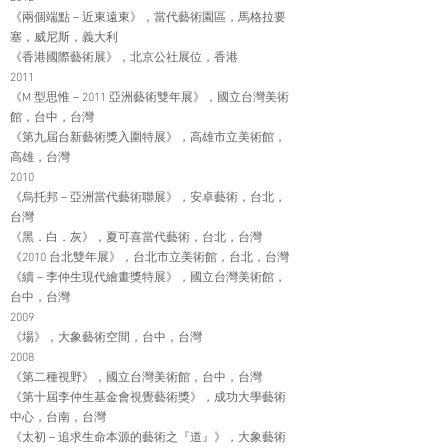
《兩個端點－近東遠東》，當代藝術園區，馬格拉要
塞，威尼斯，義大利
《香港國際藝術展》，北京公社展位，香港
2011
《M 型思惟－2011 亞洲藝術雙年展》，國立台灣美術
館，台中，台灣
《第九屆台新藝術獎入圍特展》，高雄市立美術館，
高雄，台灣
2010
《烏托邦－亞洲當代藝術聯展》，安卓藝術，台北，
台灣
《黑．白．灰》，夏可喜當代藝術，台北，台灣
《2010 台北雙年展》，台北市立美術館，台北，台灣
《續－李仲生現代繪畫獎特展》，國立台灣美術館，
台中，台灣
2009
《場》，大象藝術空間，台中，台灣
2008
《第二種視野》，國立台灣美術館，台中，台灣
《第十屆李仲生基金會視覺藝術獎》，成功大學藝術
中心，台南，台灣
《太初－追求生命本源的藝術之『道』》，大象藝術