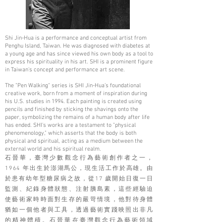
Shi Jin-Hua is a performance and conceptual artist from
Penghu Island, Taiwan. He was diagnosed with diabetes at
a young age and has since viewed his own body as a tool to
express his spirituality in his art. SHI is a prominent figure
in Taiwan's concept and performance art scene.
The "Pen Walking" series is SHI Jin-Hua’s foundational
creative work, born from a moment of inspiration during
his U.S. studies in 1994. Each painting is created using
pencils and finished by sticking the shavings onto the
paper, symbolizing the remains of a human body after life
has ended. SHI's works are a testament to "physical
phenomenology," which asserts that the body is both
physical and spiritual, acting as a medium between the
external world and his spiritual realm.
石晉華，臺灣少數觀念行為藝術創作者之一，
1964 年出生於澎湖馬公，現生活工作於高雄。由
於患有幼年型糖尿病之故，從17 歲開始日復一日
監測、紀錄身體狀態、注射胰島素，這些經驗迫
使藝術家時時面對生存的嚴苛情境，他對待身體
猶如一個他者與工具，透過藝術實踐映照出非凡
的精神體積。石晉華在臺灣觀念行為藝術領域