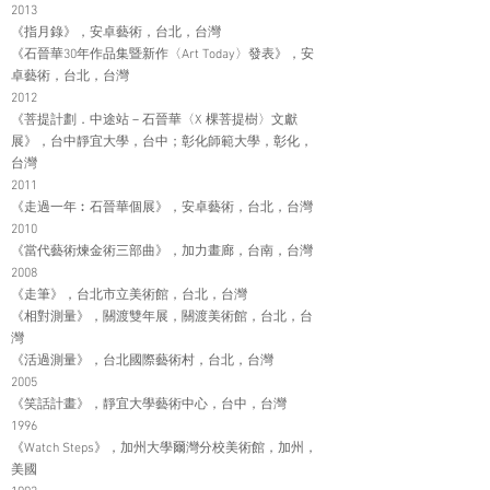
2013
《指月錄》，安卓藝術，台北，台灣
《石晉華30年作品集暨新作〈Art Today〉發表》，安
卓藝術，台北，台灣
2012
《菩提計劃．中途站－石晉華〈X 棵菩提樹〉文獻
展》，台中靜宜大學，台中；彰化師範大學，彰化，
台灣
2011
《走過一年︰石晉華個展》，安卓藝術，台北，台灣
2010
《當代藝術煉金術三部曲》，加力畫廊，台南，台灣
2008
《走筆》，台北市立美術館，台北，台灣
《相對測量》，關渡雙年展，關渡美術館，台北，台
灣
《活過測量》，台北國際藝術村，台北，台灣
2005
《笑話計畫》，靜宜大學藝術中心，台中，台灣
1996
《Watch Steps》，加州大學爾灣分校美術館，加州，
美國