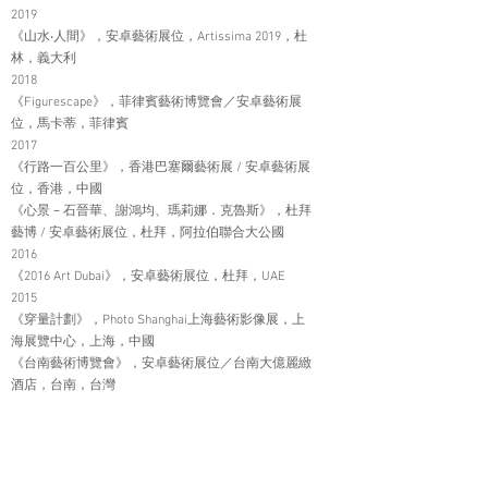
2019
《山水‧人間》，安卓藝術展位，Artissima 2019，杜
林，義大利
2018
《Figurescape》，菲律賓藝術博覽會／安卓藝術展
位，馬卡蒂，菲律賓
2017
《行路一百公里》，香港巴塞爾藝術展 / 安卓藝術展
位，香港，中國
《心景－石晉華、謝鴻均、瑪莉娜．克魯斯》，杜拜
藝博 / 安卓藝術展位，杜拜，阿拉伯聯合大公國
2016
《2016 Art Dubai》，安卓藝術展位，杜拜，UAE
2015
《穿量計劃》，Photo Shanghai上海藝術影像展，上
海展覽中心，上海，中國
《台南藝術博覽會》，安卓藝術展位／台南大億麗緻
酒店，台南，台灣
2014
《台北國際藝術博覽會》，安卓藝術展位／世貿一
館，台北，台灣
2012