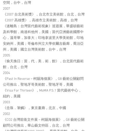
空間，台中，台灣
2007
《2007 台北美術獎》，台北市立美術館，台北，台灣
《2007 高雄獎》，高雄市立美術館，高雄，台灣
《迷離島：台灣當代藝術視象》巡迴展，華盛頓藝術
及科學館，南達科他州，美國；當代亞洲藝術國際中
心，溫哥華，加拿大；印地拿波里大學美術館，印地
安納州，美國；哥倫布州立大學依爾吉藝廊，喬治亞
州，美國；國立台灣美術館，台中，台灣
2005
《偷天換日：當．代．美．術．館》，台北當代藝術
館，台北，台灣
2004
《Past In Reverse－柯賜海個展》，G8 藝術公關顧問
公司推出，聖地牙哥美術館，聖地牙哥，美國
《Visa For Thirteen》，MoMA P.S.1 當代藝術中心，
紐約，美國
2003
《念珠．筆觸》，東京畫廊，北京，中國
2002
《CO2 台灣前衛文件展－柯賜海個展》，G8 藝術公關
顧問公司推出，華山藝文特區，台北，台灣