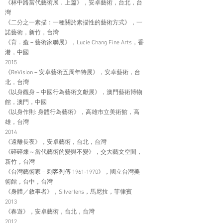
《林中路當代藝術展．上篇》，安卓藝術，台北，台
灣
《二分之一素描：一種關於素描性的藝術方式》，一
諾藝術，新竹，台灣
《育．癒－藝術家聯展》，Lucie Chang Fine Arts，香
港，中國
2015
《ReVision－安卓藝術五周年特展》，安卓藝術，台
北，台灣
《以身觀身－中國行為藝術文獻展》，澳門藝術博物
館，澳門，中國
《以身作則: 身體行為藝術》，高雄市立美術館，高
雄，台灣
2014
《遠離長夜》，安卓藝術，台北，台灣
《碎碎煉～當代藝術的變與不變》，交大藝文空間，
新竹，台灣
《台灣藝術家－刺客列傳
1961-1970
》，國立台灣美
術館，台中，台灣
《身體／敘事者》，Silverlens，馬尼拉，菲律賓
2013
《春遊》，安卓藝術，台北，台灣
2012