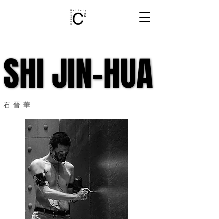
SHI JIN-HUA
SHI JIN-HUA
石晉華