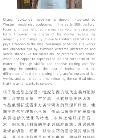
Chang Tzu-Lung's modeling is deeply influenced by
Western modernist sculptures in the early 20th century,
focusing on aesthetic factors such as volume, space, and
form. However, the charm of his works reveals the
simplicity and tranquility unique to Eastern aesthetics. He
pays attention to the idealized image of nature. His works
are characterized by symbolic extreme abstraction and
subtle shapes. As for materials, he prefers to use stone,
wood, and copper to express the life and pure form of the
material. Through skillful and concise cutting and fine
grinding, he combines the idea of ​​technique and the
difference of texture, showing the graceful curves of his
works, and at the same time releasing the spiritual ideas
that the artist wants to convey.
張子隆造型上深受20世紀初西方現代主義雕塑影
響，注重體量感、空間感、形式感等美感因素，
作品氣韻卻流露東方美學獨有的簡潔和靜穆。他
關注自然的理想化形象，作品以象徵性的極端抽
象與微妙的造形為特色，材料上偏好採用石、
木、銅來表現材質的生命與純粹形態，透過純熟
凝煉的切割、細磨，結合技巧的意念與質感的殊
異，展現其作品優美的造形曲線，同時釋放藝術