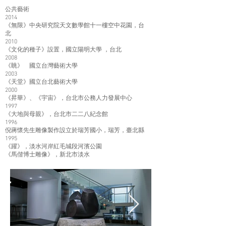
公共藝術
2014
《無限》中央研究院天文數學館十一樓空中花園，台
北
2010
《文化的種子》設置，國立陽明大學 ，台北
2008
《眺》 國立台灣藝術大學
2003
《天堂》國立台北藝術大學
2000
《昇華》、《宇宙》，台北市公務人力發展中心
1997
《大地與母親》，台北市二二八紀念館
1996
倪蔣懷先生雕像製作設立於瑞芳國小，瑞芳，臺北縣
1995
《躍》，淡水河岸紅毛城段河濱公園
《馬偕博士雕像》，新北市淡水