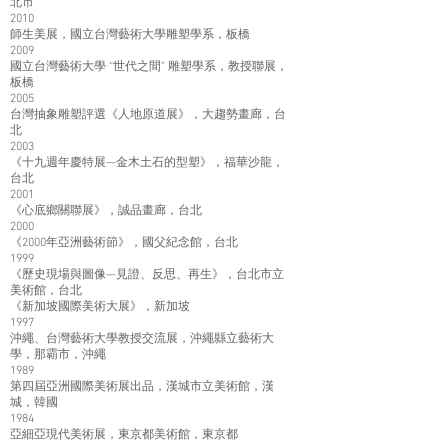
北市
2010
師生美展，國立台灣藝術大學雕塑學系，板橋
2009
國立台灣藝術大學 “世代之間” 雕塑學系，教授聯展，
板橋
2005
台灣抽象雕塑評選《人地原道展》，大趨勢畫廊，台
北
2003
《十九週年慶特展—金木土石的型塑》，福華沙龍，
台北
2001
《心底鄉關聯展》，誠品畫廊，台北
2000
《2000年亞洲藝術節》，國父紀念館，台北
1999
《歷史現場與圖像—見證、反思、再生》，台北市立
美術館，台北
《新加坡國際美術大展》，新加坡
1997
沖繩、台灣藝術大學教授交流展，沖繩縣立藝術大
學，那霸市，沖繩
1989
第四屆亞洲國際美術展出品，漢城市立美術館，漢
城，韓國
1984
亞細亞現代美術展，東京都美術館，東京都