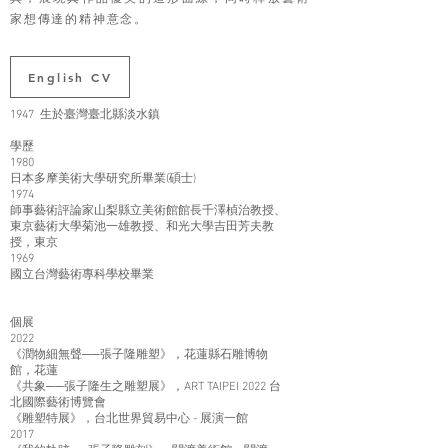
家想傳達的精神意念。
English CV
1947 生於臺灣臺北縣淡水鎮
學歷
1980
日本多摩美術大學研究所畢業(碩士)
1974
師事藝術評論家山梨縣立美術館館長千澤楨治教授、
東京藝術大學菊池一雄教授、和光大學吉田芳夫教
授，東京
1969
國立台灣藝術專科學校畢業
個展
2022
《潤物細無聲──張子隆雕塑》，花蓮縣石雕博物
館，花蓮
《共象──張子隆生之雕塑展》，ART TAIPEI 2022 台
北國際藝術博覽會
《雕塑特展》，台北世界貿易中心 - 展演一館
2017