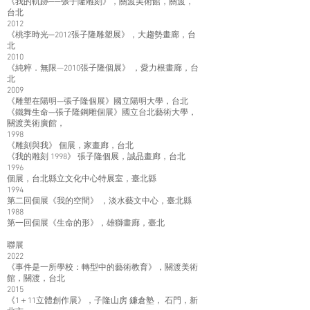
《我的軌跡──張子隆雕刻》，關渡美術館，關渡，
台北
2012
《桃李時光─2012張子隆雕塑展》，大趨勢畫廊，台
北
2010
《純粹．無限—2010張子隆個展》 ，愛力根畫廊，台
北
2009
《雕塑在陽明—張子隆個展》國立陽明大學，台北
《鐵舞生命—張子隆鋼雕個展》國立台北藝術大學，
關渡美術廣館，
1998
《雕刻與我》 個展，家畫廊，台北
《我的雕刻 1998》 張子隆個展，誠品畫廊，台北
1996
個展，台北縣立文化中心特展室，臺北縣
1994
第二回個展《我的空間》 ，淡水藝文中心，臺北縣
1988
第一回個展《生命的形》，雄獅畫廊，臺北
聯展
2022
《事件是一所學校：轉型中的藝術教育》，關渡美術
館，關渡，台北
2015
《1＋11立體創作展》，子隆山房 鐮倉塾， 石門，新