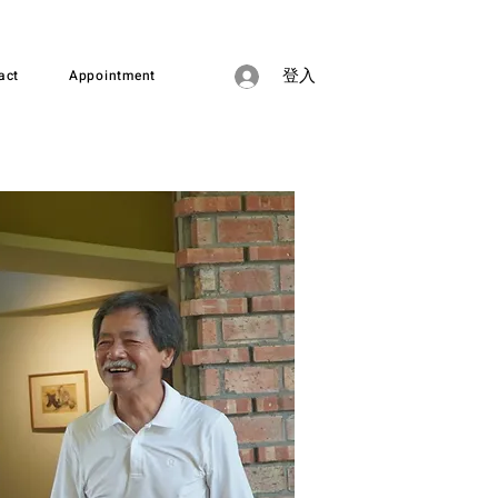
act
Appointment
登入