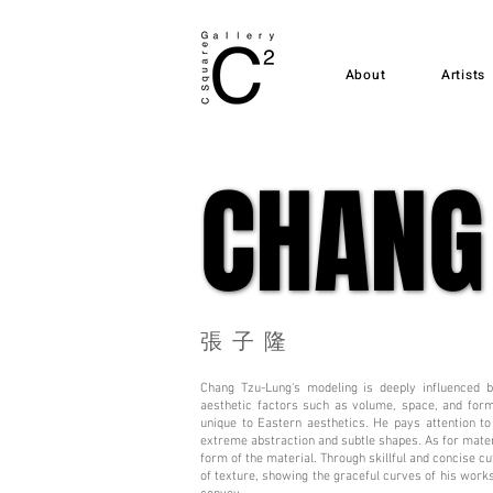
About
Artists
CHANG
CHANG
張子隆
Chang Tzu-Lung's modeling is deeply influenced b
aesthetic factors such as volume, space, and form
unique to Eastern aesthetics. He pays attention t
extreme abstraction and subtle shapes. As for materi
form of the material. Through skillful and concise cut
of texture, showing the graceful curves of his works