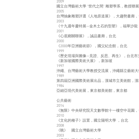
2009
國立台灣藝術大學 “世代之間” 雕塑學系，教授聯
2005
台灣抽象雕塑評選《人地原道展》，大趨勢畫廊，
2003
《十九週年慶特展—金木土石的型塑》，福華沙龍
2001
《心底鄉關聯展》，誠品畫廊，台北
2000
《2000年亞洲藝術節》，國父紀念館，台北
1999
《歷史現場與圖像—見證、反思、再生》，台北市
《新加坡國際美術大展》，新加坡
1997
沖繩、台灣藝術大學教授交流展，沖繩縣立藝術大
1989
第四屆亞洲國際美術展出品，漢城市立美術館，漢
1984
亞細亞現代美術展，東京都美術館，東京都
公共藝術
2014
《無限》中央研究院天文數學館十一樓空中花園，
2010
《文化的種子》設置，國立陽明大學 ，台北
2008
《眺》 國立台灣藝術大學
2003