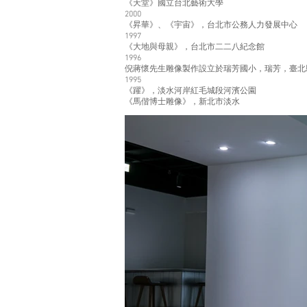
《天堂》國立台北藝術大學
2000
《昇華》、《宇宙》，台北市公務人力發展中心
1997
《大地與母親》，台北市二二八紀念館
1996
倪蔣懷先生雕像製作設立於瑞芳國小，瑞芳，臺北
1995
《躍》，淡水河岸紅毛城段河濱公園
《馬偕博士雕像》，新北市淡水