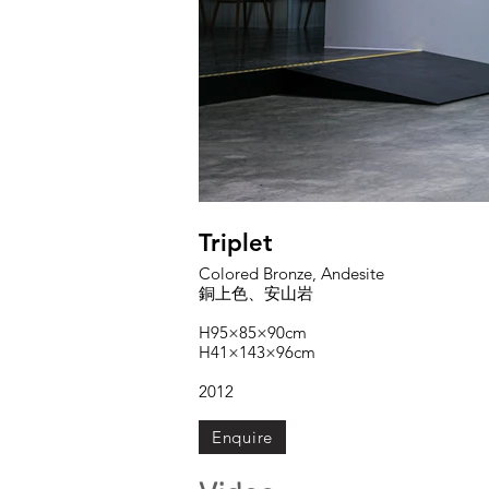
Triplet
Colored Bronze, Andesite
銅上色、安山岩
H95×85×90cm
H41×143×96cm
2012
Enquire