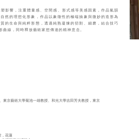
雕塑影響，注重體量感、空間感、形式感等美感因素，作品氣韻
注自然的理想化形象，作品以象徵性的極端抽象與微妙的造形為
材質的生命與純粹形態，透過純熟凝煉的切割、細磨，結合技巧
形曲線，同時釋放藝術家想傳達的精神意念。
、東京藝術大學菊池一雄教授、和光大學吉田芳夫教授，東京
館，花蓮