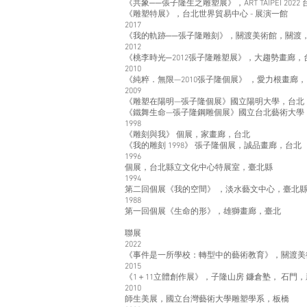
《共象──張子隆生之雕塑展》，ART TAIPEI 20
《雕塑特展》，台北世界貿易中心 - 展演一館
2017
《我的軌跡──張子隆雕刻》，關渡美術館，關渡
2012
《桃李時光─2012張子隆雕塑展》，大趨勢畫廊，
2010
《純粹．無限—2010張子隆個展》 ，愛力根畫廊
2009
《雕塑在陽明—張子隆個展》國立陽明大學，台
《鐵舞生命—張子隆鋼雕個展》國立台北藝術大學
1998
《雕刻與我》 個展，家畫廊，台北
《我的雕刻 1998》 張子隆個展，誠品畫廊，台北
1996
個展，台北縣立文化中心特展室，臺北縣
1994
第二回個展《我的空間》 ，淡水藝文中心，臺北
1988
第一回個展《生命的形》，雄獅畫廊，臺北
聯展
2022
《事件是一所學校：轉型中的藝術教育》，關渡美
2015
《1＋11立體創作展》，子隆山房 鐮倉塾， 石門
2010
師生美展，國立台灣藝術大學雕塑學系，板橋