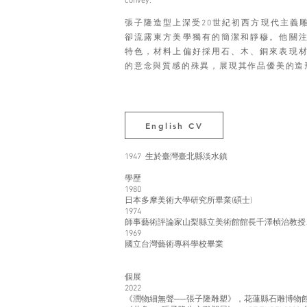
convey.
張子隆造型上深受20世紀初西方現代主義
卻流露東方美學獨有的簡潔和靜穆。他關
特色，材料上偏好採用石、木、銅來表現
的意念與質感的殊異，展現其作品優美的造
English CV
1947 生於臺灣臺北縣淡水鎮
學歷
1980
日本多摩美術大學研究所畢業(碩士)
1974
師事藝術評論家山梨縣立美術館館長千澤楨治教授
1969
國立台灣藝術專科學校畢業
個展
2022
《潤物細無聲──張子隆雕塑》，花蓮縣石雕博物