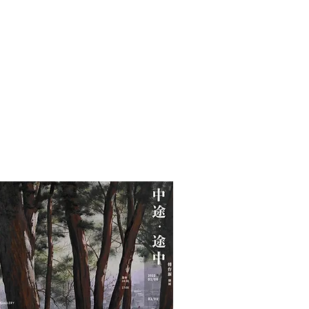
光的影子 ｜The Sha
Oil on canvas
150 x 300 cm
2024