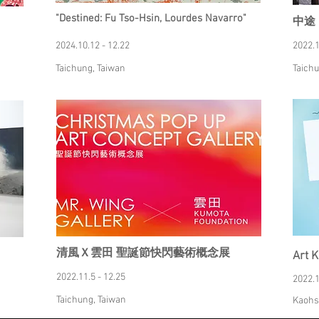
"Destined: Fu Tso-Hsin, Lourdes Navarro"
中途
2024.10.12 - 12.22
2022.1
Taichung, Taiwan
Taichu
清風Ｘ雲田 聖誕節快閃藝術概念展
Art 
2022.11.5 - 12.25
2022.1
Taichung, Taiwan
Kaohs