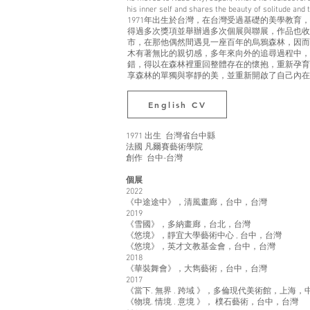
his inner self and shares the beauty of solitude and t
1971年出生於台灣，在台灣受過基礎的美學教育，19
得過多次獎項並舉辦過多次個展與聯展，作品也收藏
市，在那他偶然間遇見一座百年的烏鴉森林，因而
木有著無比的親切感，多年來向外的追尋過程中，
錯，得以在森林裡重回整體存在的懷抱，重新孕育
享森林的單獨與寧靜的美，並重新開啟了自己內
English CV
1971 出生 台灣省台中縣
法國 凡爾賽藝術學院
創作 台中-台灣
個展
2022
《中途途中》，清風畫廊，台中，台灣
2019
《雪國》，多納畫廊，台北，台灣
《悠境》，靜宜大學藝術中心 , 台中，台灣
《悠境》，英才文教基金會，台中，台灣
2018
《華裝舞會》，大雋藝術，台中，台灣
2017
《當下. 無界 . 跨域 》，多倫現代美術館，上海，
《物境. 情境 . 意境 》， 樸石藝術，台中，台灣