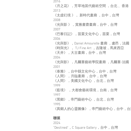
2016
《月之花》，芳草地當代藝術空間 ，台北 、香港
2013
《太虛幻境 》， 新時代畫廊 ，台中，台灣
2008
《光與影 》，賞雅書齋畫廊，台中，台灣
2007
《巴黎日記》，苗栗文化中心，苗栗，台灣
2006
《光與影》，Daniel Amourelle 畫廊 ，盧昂，法國
《時與光》， TJ Fine Art ，吉隆坡，馬來西亞
《天井》，大古畫廊，台中，台灣
2004
《光與影》，凡爾賽藝術學院畫廊 ，凡爾賽-法國
2001
《泰雅》，台中縣文化中心，台中，台灣
《人間》，月臨畫廊 ，台中，台灣
《人間》，美國文化中心 ，台北，台灣
1999
《藍境》 ，大都會藝術環境，台南，台灣
1997
《黑鄉》，帝門藝術中心 ，台北，台灣
1995
《異鄉人的心靈圖像》，帝門藝術中心，台中，台
聯展
2024
"Destined"，C Square Gallery，台中，台灣