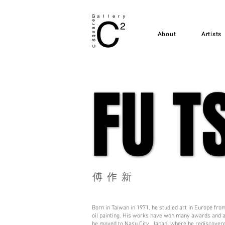
About
Artists
FU T
FU T
​傅作新
Born in Taiwan in 1971, he studied art in Europe fro
oil painting. His works have won many awards and ar
he moved to Nasu City, Japan, where he rediscovered 