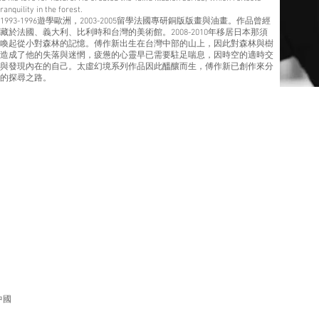
ranquility in the forest.
93-1996遊學歐洲，2003-2005留學法國專研銅版版畫與油畫。作品曾經
於法國、義大利、比利時和台灣的美術館。2008-2010年移居日本那須
喚起從小對森林的記憶。傅作新出生在台灣中部的山上，因此對森林與樹
造成了他的失落與迷惘，疲憊的心靈早已需要駐足喘息，因時空的適時交
與發現內在的自己。太虛幻境系列作品因此醞釀而生，傅作新已創作來分
在的探尋之路。
中國