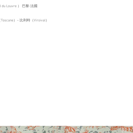
usel du Louvre ） 巴黎-法國
義大利（Toscane）– 比利時（Viroival）