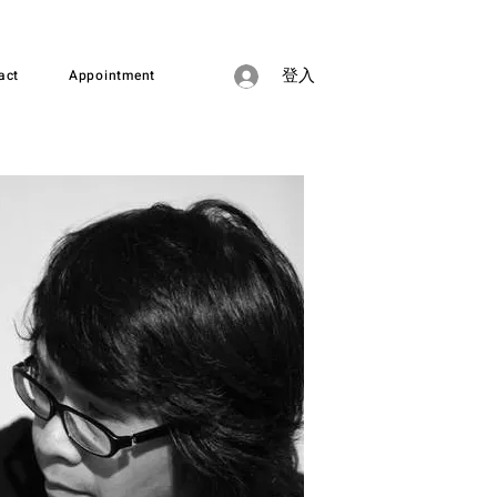
act
Appointment
登入