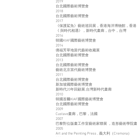
2019
台北國際藝術博覽會
2018
台北國際藝術博覽會
2017
《保護鯊魚》藝術巡回展，香港海洋博物館，香港
《 與時代相遇》，新時代畫廊，台中，台灣
2016
韓國KIAF國際藝術博覽會
2014
僑福芳草地當代藝術收藏展
台北國際藝術博覽會
2013
台北國際藝術博覽會
藝術北京當代藝術博覽會
2011
台北國際藝術博覽會
新加坡國際藝術博覽會
新時代20年回顧展,台灣新時代畫廊
2010
韓國首爾KIAF國際藝術博覽會
台北國際藝術博覽會
2009
Custave畫廊，巴黎，法國
2007
巴黎對位版畫工作室藝術家聯展 ，造形藝術學院畫
2005
Art and the Peinting Press , 義大利（Cremona）