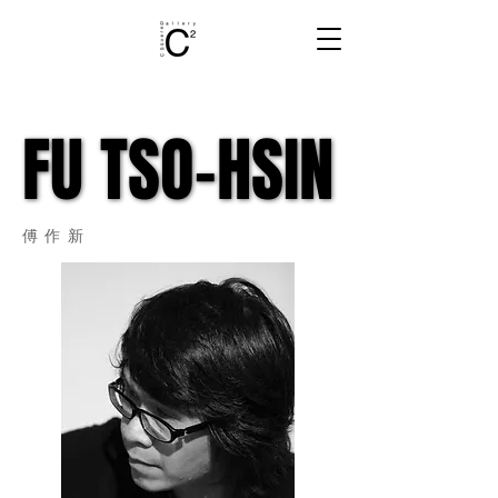
FU TSO-HSIN
FU TSO-HSIN
​傅作新