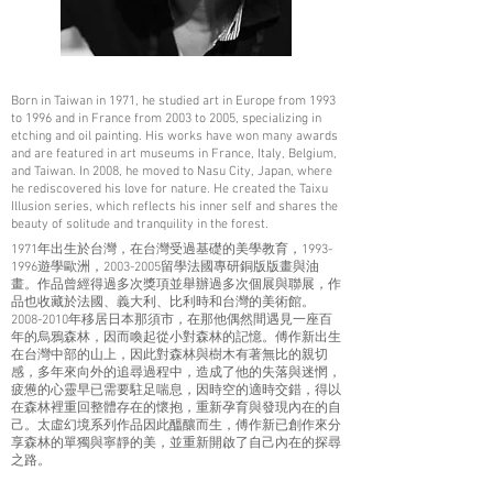
Born in Taiwan in 1971, he studied art in Europe from 1993
to 1996 and in France from 2003 to 2005, specializing in
etching and oil painting. His works have won many awards
and are featured in art museums in France, Italy, Belgium,
and Taiwan. In 2008, he moved to Nasu City, Japan, where
he rediscovered his love for nature. He created the Taixu
Illusion series, which reflects his inner self and shares the
beauty of solitude and tranquility in the forest.
1971年出生於台灣，在台灣受過基礎的美學教育，1993-
1996遊學歐洲，2003-2005留學法國專研銅版版畫與油
畫。作品曾經得過多次獎項並舉辦過多次個展與聯展，作
品也收藏於法國、義大利、比利時和台灣的美術館。
2008-2010年移居日本那須市，在那他偶然間遇見一座百
年的烏鴉森林，因而喚起從小對森林的記憶。傅作新出生
在台灣中部的山上，因此對森林與樹木有著無比的親切
感，多年來向外的追尋過程中，造成了他的失落與迷惘，
疲憊的心靈早已需要駐足喘息，因時空的適時交錯，得以
在森林裡重回整體存在的懷抱，重新孕育與發現內在的自
己。太虛幻境系列作品因此醞釀而生，傅作新已創作來分
享森林的單獨與寧靜的美，並重新開啟了自己內在的探尋
之路。