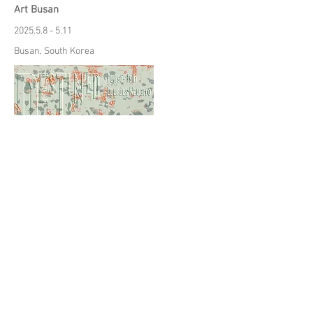
Art Busan
2025.5.8 - 5.11
Busan, South Korea
"Destined: Fu Tso-Hsin, Lourdes Navarro"
2024.10.12 - 12.22
Taichung, Taiwan