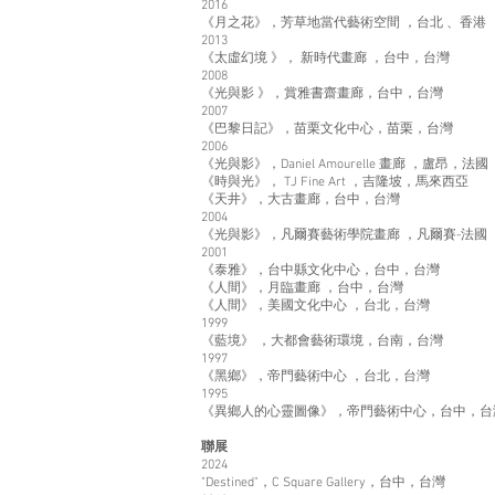
2016
《月之花》，芳草地當代藝術空間 ，台北 、香港
2013
《太虛幻境 》， 新時代畫廊 ，台中，台灣
2008
《光與影 》，賞雅書齋畫廊，台中，台灣
2007
《巴黎日記》，苗栗文化中心，苗栗，台灣
2006
《光與影》，Daniel Amourelle 畫廊 ，盧昂，法國
《時與光》， TJ Fine Art ，吉隆坡，馬來西亞
《天井》，大古畫廊，台中，台灣
2004
《光與影》，凡爾賽藝術學院畫廊 ，凡爾賽-法國
2001
《泰雅》，台中縣文化中心，台中，台灣
《人間》，月臨畫廊 ，台中，台灣
《人間》，美國文化中心 ，台北，台灣
1999
《藍境》 ，大都會藝術環境，台南，台灣
1997
《黑鄉》，帝門藝術中心 ，台北，台灣
1995
《異鄉人的心靈圖像》，帝門藝術中心，台中，台
聯展
2024
"Destined"，C Square Gallery，台中，台灣