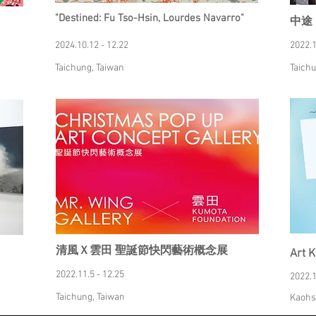
"Destined: Fu Tso-Hsin, Lourdes Navarro"
中途
2024.10.12 - 12.22
2022.1
Taichung, Taiwan
Taichu
清風Ｘ雲田 聖誕節快閃藝術概念展
Art 
2022.11.5 - 12.25
2022.1
Taichung, Taiwan
Kaohs