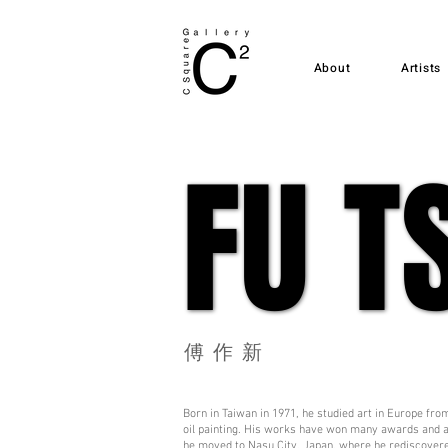
About
Artists
FU T
FU T
​傅作新
Born in Taiwan in 1971, he studied art in Europe fro
oil painting. His works have won many awards and ar
he moved to Nasu City, Japan, where he rediscovered 