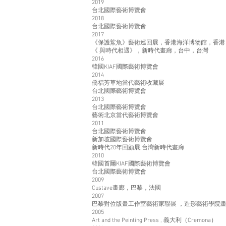
2019
台北國際藝術博覽會
2018
台北國際藝術博覽會
2017
《保護鯊魚》藝術巡回展，香港海洋博物館，香港
《 與時代相遇》，新時代畫廊，台中，台灣
2016
韓國KIAF國際藝術博覽會
2014
僑福芳草地當代藝術收藏展
台北國際藝術博覽會
2013
台北國際藝術博覽會
藝術北京當代藝術博覽會
2011
台北國際藝術博覽會
新加坡國際藝術博覽會
新時代20年回顧展,台灣新時代畫廊
2010
韓國首爾KIAF國際藝術博覽會
台北國際藝術博覽會
2009
Custave畫廊，巴黎，法國
2007
巴黎對位版畫工作室藝術家聯展 ，造形藝術學院畫
2005
Art and the Peinting Press , 義大利（Cremona）