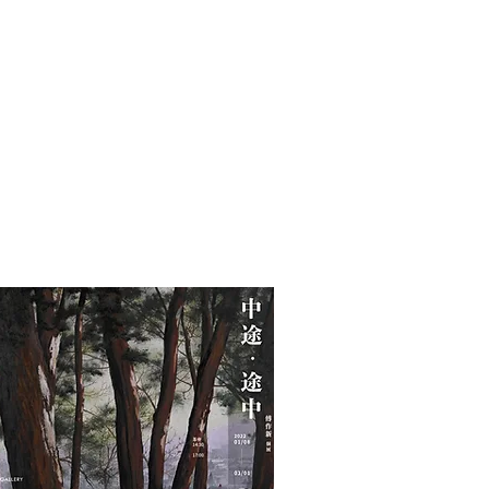
光的影子 ｜The Sha
Oil on canvas
150 x 300 cm
2024