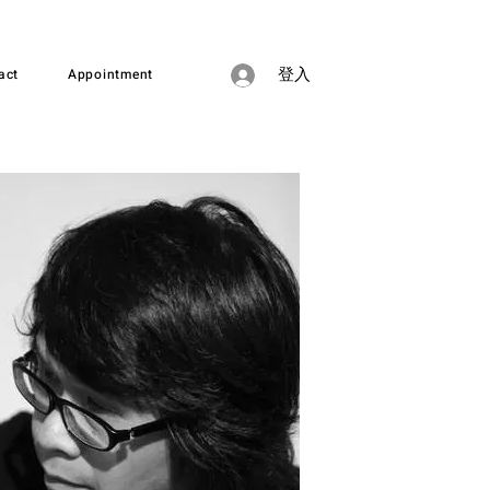
act
Appointment
登入