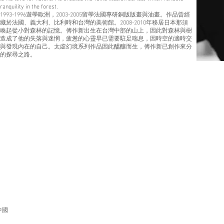
ranquility in the forest.
93-1996遊學歐洲，2003-2005留學法國專研銅版版畫與油畫。作品曾經
於法國、義大利、比利時和台灣的美術館。2008-2010年移居日本那須
喚起從小對森林的記憶。傅作新出生在台灣中部的山上，因此對森林與樹
造成了他的失落與迷惘，疲憊的心靈早已需要駐足喘息，因時空的適時交
與發現內在的自己。太虛幻境系列作品因此醞釀而生，傅作新已創作來分
在的探尋之路。
中國