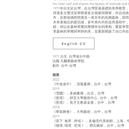
his inner self and shares the beauty of solitude and t
1971年出生於台灣，在台灣受過基礎的美學教育，19
得過多次獎項並舉辦過多次個展與聯展，作品也收藏
市，在那他偶然間遇見一座百年的烏鴉森林，因而
木有著無比的親切感，多年來向外的追尋過程中，
錯，得以在森林裡重回整體存在的懷抱，重新孕育
享森林的單獨與寧靜的美，並重新開啟了自己內
English CV
1971 出生 台灣省台中縣
法國 凡爾賽藝術學院
創作 台中-台灣
個展
2022
《中途途中》，清風畫廊，台中，台灣
2019
《雪國》，多納畫廊，台北，台灣
《悠境》，靜宜大學藝術中心 , 台中，台灣
《悠境》，英才文教基金會，台中，台灣
2018
《華裝舞會》，大雋藝術，台中，台灣
2017
《當下. 無界 . 跨域 》，多倫現代美術館，上海，
《物境. 情境 . 意境 》， 樸石藝術，台中，台灣