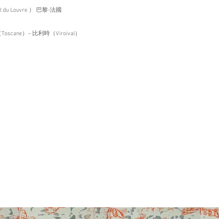
usel du Louvre ） 巴黎-法國
義大利（Toscane）– 比利時（Viroival）