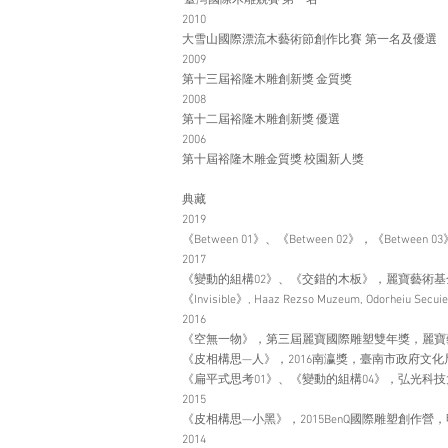
臺灣國際木雕競賽 第一名
2010
大雪山國際漂流木藝術節創作比賽 第一名及優選
2009
第十三屆裕隆木雕創新獎 金質獎
2008
第十二屆裕隆木雕創新獎 優選
2006
第十屆裕隆木雕金質獎 校園新人獎
典藏
2019
《Between 01》、《Between 02》，《Betwee
2017
《變動的組構02》、《交錯的木板》，麗寶藝術基
《Invisible》, Haaz Rezso Muzeum, Odorheiu Secuie
2016
《空無一物》，第三屆麗寶國際雕塑雙年獎，麗
《皮相構思—人》，2016南瀛獎，臺南市政府文化
《扁平式思考01》、《變動的組構04》，弘光科
2015
《皮相構思—小黑》，2015BenQ國際雕塑創作營
2014