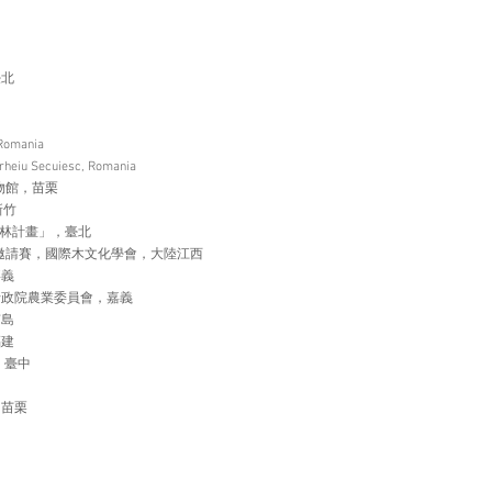
臺北
mania
u Secuiesc, Romania
博物館，苗栗
新竹
製森林計畫」，臺北
創作邀請賽，國際木文化學會，大陸江西
嘉義
作，行政院農業委員會，嘉義
南島
福建
，臺中
中
，苗栗