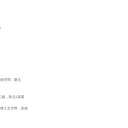
中
藝術空間，臺北
三義，新北&苗栗
思惟人文空間，高雄