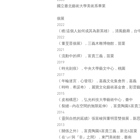
2005
國立臺北藝術大學美術系畢業
個展
2022
《 瞧!這個人如何成其為新英雄》，清風藝廊，台
2022
《 董旻晋個展》，三義木雕博物館，苗栗
2021
《 流動中的禪》，富貴三義，苗栗
2019
《 時光刻痕》，中央大學藝文中心，桃園
2017
《 年輪迷宮．心發現》，嘉義文化集會所，嘉義
《 時時．希諾奇》，麗寶文化藝術基金會，彩雲
2015
《 皮相構思》，弘光科技大學藝術中心，臺中
《 裂縫—內在空間的無限延伸》，富貴陶園&富貴
2014
《 靈與自然的延續》張富峻與董明晋雙個展，新
​​​2013
《 關係之外》，富貴陶園&富貴三義，新北&苗栗
《 在“un”與『非』之間》，東門美術館，臺南