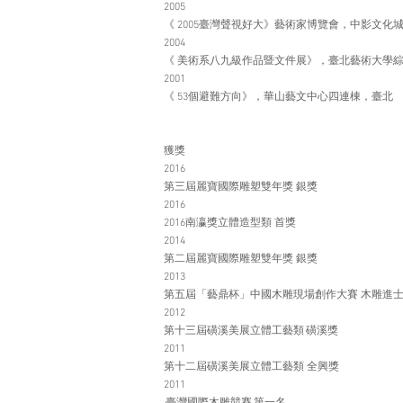
2005
《 2005臺灣聲視好大》藝術家博覽會，中影文化
2004
《 美術系八九級作品暨文件展》，臺北藝術大學
2001
《 53個避難方向》，華山藝文中心四連棟，臺北
獲獎
2016
第三屆麗寶國際雕塑雙年獎 銀獎
2016
2016南瀛獎立體造型類 首獎
2014
第二屆麗寶國際雕塑雙年獎 銀獎
2013
第五屆「藝鼎杯」中國木雕現場創作大賽 木雕
2012
第十三屆磺溪美展立體工藝類 磺溪獎
2011
第十二屆磺溪美展立體工藝類 全興獎
2011