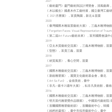
2021
《 藝術廈門》廈門藝術與設計博覽會，清風藝廊
《 木以載生》國產木作工藝特展，國立臺灣工藝
《 2021月曆展》，富貴陶園，新北＆苗栗
2020
《 臺灣國際木雕裝置藝術大展》，三義木雕博物
《 Forgotten Faces: Visual Representation of 
《 第二屆Art Future藝術未來》，富邦國際會議
2019
《 亞太木質藝術交流展》，三義木雕博物館，苗
《 型態》，富貴三義，苗栗
2018
《 材質風景》，養心空間，苗栗
2017
《 國際木雕藝術交流展》，三義木雕博物館，苗
《 新銳雕塑展》，麗寶文化藝術基金會，臺北
《 Art So Fun》，金禧美術，臺中
《 非凡—索卡25週年大展》，耘非凡美術館，臺南
2016
《 國際木雕藝術交流展》，三義木雕博物館，苗
《 明天當代雕塑獎作品聯展》，中國當代藝術院/
《 首爾國際雕塑藝術節》，首爾藝術中心，韓國
《 純粹的凝視》，臺中市役所藝術中心，臺中