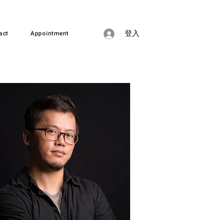
act
Appointment
登入