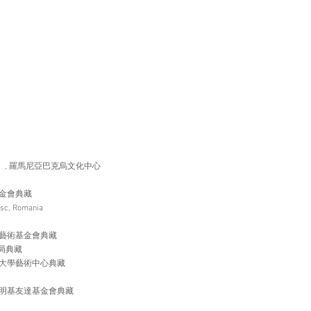
n 03》, 羅馬尼亞巴克烏文化中心
金會典藏
sc, Romania
寶藝術基金會典藏
局典藏
技大學藝術中心典藏
，明基友達基金會典藏