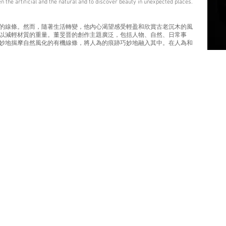
n the artificial and the natural and to discover beauty in unexpected places.
的線條。然而，隨著生活轉變，他內心渴望感受輕盈和欣賞古老沉木的風
以減輕材質的重量。董旻晋的創作主題廣泛，包括人物、自然、日常事
妙地揣摩自然風化的有機線條，將人為的痕跡巧妙地融入其中。在人為和