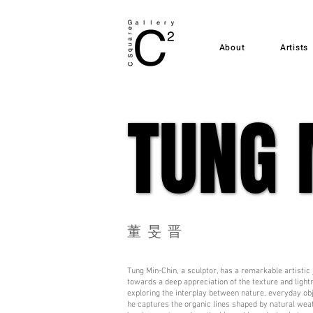
About
Artists
TUNG 
TUNG 
董旻晋
Tung Min-Chin, a sculptor, has a remarkable artistic
towards a deep appreciation of the texture and ligh
exploring the interplay between nature, everyday obj
he captures the organic lines shaped by natural wea