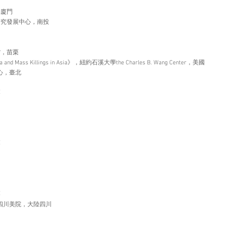
，廈門
研究發展中心，南投
館，苗栗
Trauma and Mass Killings in Asia》，紐約石溪大學the Charles B. Wang Center，美國
中心，臺北
栗
栗
栗
四川美院，大陸四川