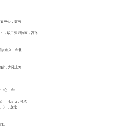
栗
藝文中心，臺南
展》，駁二藝術特區，高雄
仁愛旗艦店，臺北
栗
覽館，大陸上海
術中心，臺中
osium》，Haslla，韓國
0」》，臺北
臺北