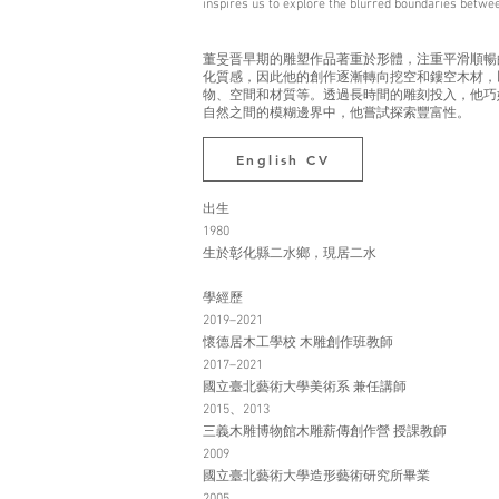
inspires us to explore the blurred boundaries betwee
董旻晋早期的雕塑作品著重於形體，注重平滑順暢
化質感，因此他的創作逐漸轉向挖空和鏤空木材，
物、空間和材質等。透過長時間的雕刻投入，他巧
自然之間的模糊邊界中，他嘗試探索豐富性。
English CV
出生
1980
生於彰化縣二水鄉，現居二水
學經歷
2019–2021
懷德居木工學校 木雕創作班教師
2017–2021
國立臺北藝術大學美術系 兼任講師
2015、2013
三義木雕博物館木雕薪傳創作營 授課教師
2009
國立臺北藝術大學造形藝術研究所畢業