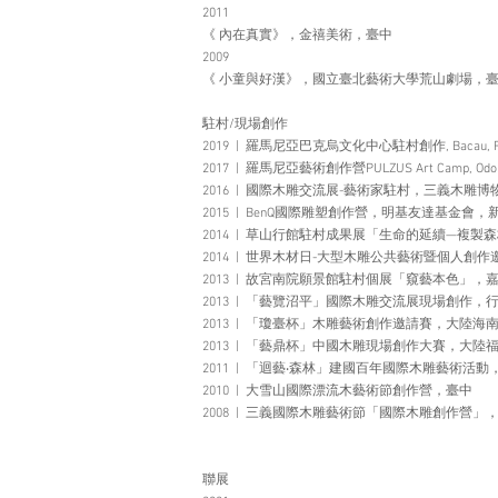
2011
《 內在真實》，金禧美術，臺中
2009
《 小童與好漢》，國立臺北藝術大學荒山劇場，
駐村/現場創作
2019 | 羅馬尼亞巴克烏文化中心駐村創作, Bacau, Ro
2017 | 羅馬尼亞藝術創作營PULZUS Art Camp, Odorhei
2016 | 國際木雕交流展-藝術家駐村​，三義木雕
2015 | BenQ國際雕塑創作營​，明基友達基金會，
2014 | 草山行館駐村成果展「生命的延續—複
2014 | 世界木材日-大型木雕公共藝術暨個人
​2013 | 故宮南院願景館駐村個展「窺藝本色」，
2013 | 「藝覽沼平」國際木雕交流展現場創
2013 | 「瓊臺杯」木雕藝術創作邀請賽，大陸海
2013 | 「藝鼎杯」中國木雕現場創作大賽，大陸
2011 | 「迴藝‧森林」建國百年國際木雕藝術活動​
2010 | 大雪山國際漂流木藝術節創作營​，臺
2008 | 三義國際木雕藝術節「國際木雕創作營」
聯展