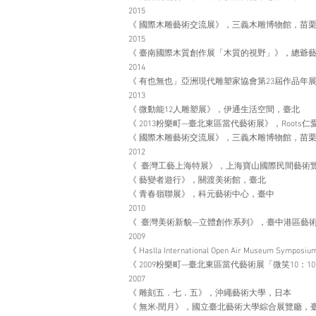
2015
《 國際木雕藝術交流展》，三義木雕博物館，苗
2015
《 臺南國際木質創作展「木質的視野」》，總爺
2014
《 有也無也」亞洲現代雕塑家協會第23屆作品年
2013
《 微動能12人雕塑展》，伊通生活空間，臺北
《 2013粉樂町—臺北東區當代藝術展》，Roots
《 國際木雕藝術交流展》，三義木雕博物館，苗
2012
《 臺灣工藝上海特展》，上海寶山國際民間藝術
《 藝變者遊行》，關渡美術館，臺北
《 青春嶺聯展》，科元藝術中心，臺中
2010
《 臺灣美術新貌—立體創作系列》，臺中港區藝
2009
《 Haslla International Open Air Museum Symp
《 2009粉樂町—臺北東區當代藝術展「微笑10：1
2007
《 雕刻五．七．五》，沖繩藝術大學，日本
《 無米‧閏月》，國立臺北藝術大學綜合展覽廳，