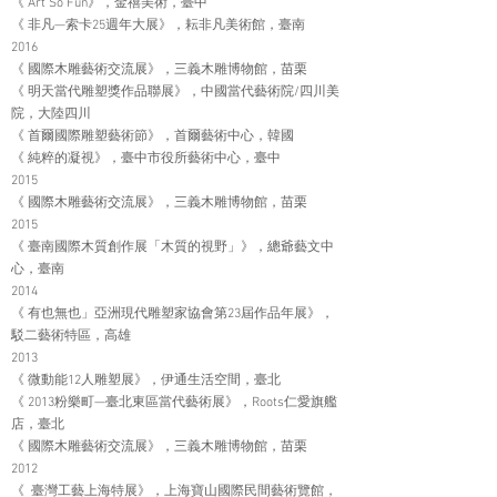
《 Art So Fun》，金禧美術，臺中
《 非凡—索卡25週年大展》，耘非凡美術館，臺南
2016
《 國際木雕藝術交流展》，三義木雕博物館，苗栗
《 明天當代雕塑獎作品聯展》，中國當代藝術院/四川美
院，大陸四川
《 首爾國際雕塑藝術節》，首爾藝術中心，韓國
《 純粹的凝視》，臺中市役所藝術中心，臺中
2015
《 國際木雕藝術交流展》，三義木雕博物館，苗栗
2015
《 臺南國際木質創作展「木質的視野」》，總爺藝文中
心，臺南
2014
《 有也無也」亞洲現代雕塑家協會第23屆作品年展》，
駁二藝術特區，高雄
2013
《 微動能12人雕塑展》，伊通生活空間，臺北
《 2013粉樂町—臺北東區當代藝術展》，Roots仁愛旗艦
店，臺北
《 國際木雕藝術交流展》，三義木雕博物館，苗栗
2012
《 臺灣工藝上海特展》，上海寶山國際民間藝術覽館，