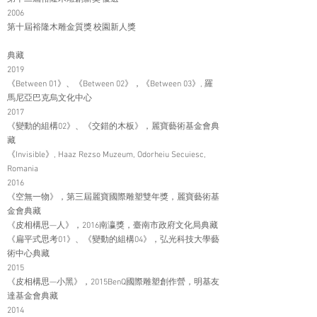
2006
第十屆裕隆木雕金質獎 校園新人獎
典藏
2019
《Between 01》、《Between 02》，《Between 03》, 羅
馬尼亞巴克烏文化中心
2017
《變動的組構02》、《交錯的木板》，麗寶藝術基金會典
藏
《Invisible》, Haaz Rezso Muzeum, Odorheiu Secuiesc,
Romania
2016
《空無一物》，第三屆麗寶國際雕塑雙年獎，麗寶藝術基
金會典藏
《皮相構思—人》，2016南瀛獎，臺南市政府文化局典藏
《扁平式思考01》、《變動的組構04》，弘光科技大學藝
術中心典藏
2015
《皮相構思—小黑》，2015BenQ國際雕塑創作營，明基友
達基金會典藏
2014