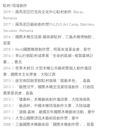
駐村/現場創作
2019 | 羅馬尼亞巴克烏文化中心駐村創作, Bacau,
Romania
2017 | 羅馬尼亞藝術創作營PULZUS Art Camp, Odorheiu
Secuiesc, Romania
2016 | 國際木雕交流展-藝術家駐村​，三義木雕博物館，
苗栗
2015 | BenQ國際雕塑創作營​，明基友達基金會，新竹
2014 | 草山行館駐村成果展「生命的延續—複製森林計
畫」，臺北
2014 | 世界木材日-大型木雕公共藝術暨個人創作邀請
賽，國際木文化學會，大陸江西
​2013 | 故宮南院願景館駐村個展「窺藝本色」，嘉義
2013 | 「藝覽沼平」國際木雕交流展現場創作，行政院
農業委員會，嘉義
2013 | 「瓊臺杯」木雕藝術創作邀請賽，大陸海南島
2013 | 「藝鼎杯」中國木雕現場創作大賽，大陸福建
2011 | 「迴藝‧森林」建國百年國際木雕藝術活動​，臺中
2010 | 大雪山國際漂流木藝術節創作營​，臺中
2008 | 三義國際木雕藝術節「國際木雕創作營」，苗栗