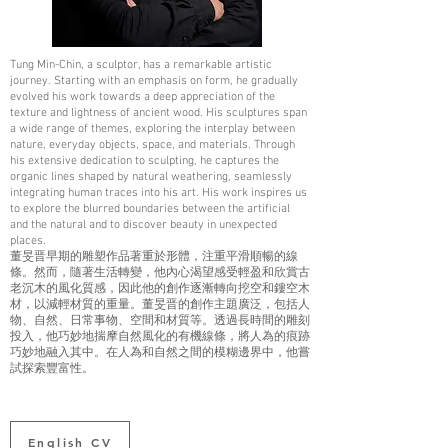
Tung Min-Chin, a sculptor, has a remarkable artistic
journey. Starting with an emphasis on form, he gradually
evolved his work towards a deep appreciation of the
texture and lightness of ancient wood. His sculptures span
a wide range of themes, exploring the interplay between
nature, everyday objects, space, and materials. Through
his extensive dedication to sculpting, he captures the
organic lines shaped by natural weathering, seamlessly
integrating human traces into his art. His work inspires us
to explore the blurred boundaries between the artificial
and the natural and to discover beauty in unexpected
places.
董旻晋早期的雕塑作品著重於形體，注重平滑順暢的線
條。然而，隨著生活轉變，他內心渴望感受輕盈和欣賞古
老沉木的風化質感，因此他的創作逐漸轉向挖空和鏤空木
材，以減輕材質的重量。董旻晋的創作主題廣泛，包括人
物、自然、日常事物、空間和材質等。透過長時間的雕刻
投入，他巧妙地揣摩自然風化的有機線條，將人為的痕跡
巧妙地融入其中。在人為和自然之間的模糊邊界中，他嘗
試探索豐富性。
English CV