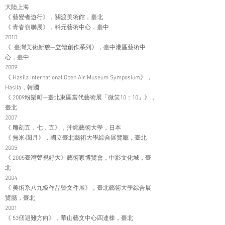
大陸上海
《 藝變者遊行》，關渡美術館，臺北
《 青春嶺聯展》，科元藝術中心，臺中
2010
《 臺灣美術新貌—立體創作系列》，臺中港區藝術中
心，臺中
2009
《 Haslla International Open Air Museum Symposium》，
Haslla，韓國
《 2009粉樂町—臺北東區當代藝術展「微笑10：10」》，
臺北
2007
《 雕刻五．七．五》，沖繩藝術大學，日本
《 無米‧閏月》，國立臺北藝術大學綜合展覽廳，臺北
2005
《 2005臺灣聲視好大》藝術家博覽會，中影文化城，臺
北
2004
《 美術系八九級作品暨文件展》，臺北藝術大學綜合展
覽廳，臺北
2001
《 53個避難方向》，華山藝文中心四連棟，臺北