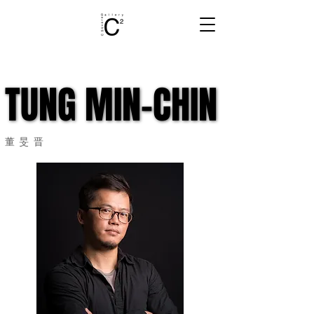
TUNG MIN-CHIN
TUNG MIN-CHIN
董旻晋