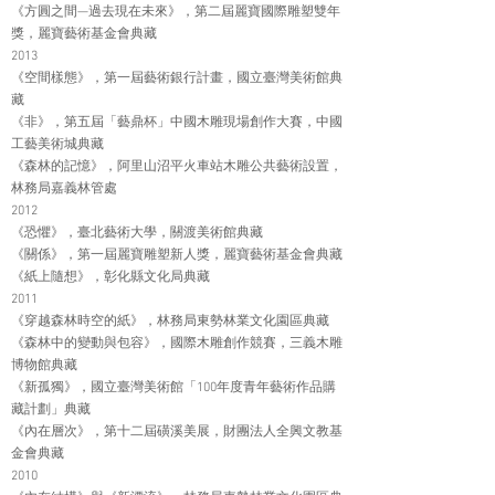
《方圓之間—過去現在未來》，第二屆麗寶國際雕塑雙年
獎，麗寶藝術基金會典藏
2013
《空間樣態》，第一屆藝術銀行計畫，國立臺灣美術館典
藏
《非》，第五屆「藝鼎杯」中國木雕現場創作大賽，中國
工藝美術城典藏
《森林的記憶》，阿里山沼平火車站木雕公共藝術設置，
林務局嘉義林管處
2012
《恐懼》，臺北藝術大學，關渡美術館典藏
《關係》，第一屆麗寶雕塑新人獎，麗寶藝術基金會典藏
《紙上隨想》，彰化縣文化局典藏
2011
《穿越森林時空的紙》，林務局東勢林業文化園區典藏
《森林中的變動與包容》，國際木雕創作競賽，三義木雕
博物館典藏
《新孤獨》，國立臺灣美術館「100年度青年藝術作品購
藏計劃」典藏
《內在層次》，第十二屆磺溪美展，財團法人全興文教基
金會典藏
2010