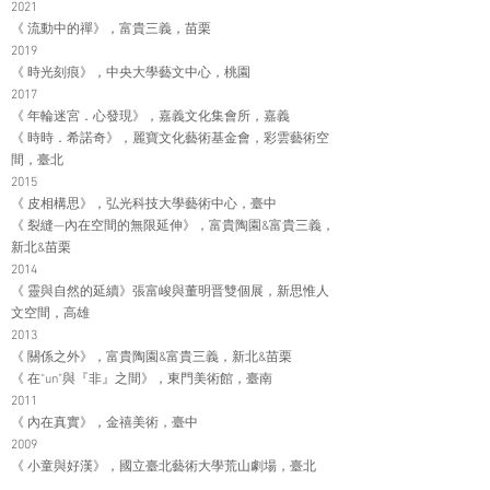
2021
《 流動中的禪》，富貴三義，苗栗
2019
《 時光刻痕》，中央大學藝文中心，桃園
2017
《 年輪迷宮．心發現》，嘉義文化集會所，嘉義
《 時時．希諾奇》，麗寶文化藝術基金會，彩雲藝術空
間，臺北
2015
《 皮相構思》，弘光科技大學藝術中心，臺中
《 裂縫—內在空間的無限延伸》，富貴陶園&富貴三義，
新北&苗栗
2014
《 靈與自然的延續》張富峻與董明晋雙個展，新思惟人
文空間，高雄
​​​2013
《 關係之外》，富貴陶園&富貴三義，新北&苗栗
《 在“un”與『非』之間》，東門美術館，臺南
2011
《 內在真實》，金禧美術，臺中
2009
《 小童與好漢》，國立臺北藝術大學荒山劇場，臺北