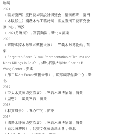
聯展
2021
《 藝術廈門》廈門藝術與設計博覽會，清風藝廊，廈門
《 木以載生》國產木作工藝特展，國立臺灣工藝研究發
展中心，南投
《 2021月曆展》，富貴陶園，新北＆苗栗
2020
《 臺灣國際木雕裝置藝術大展》，三義木雕博物館，苗
栗
《 Forgotten Faces: Visual Representation of Trauma and
Mass Killings in Asia》，紐約石溪大學the Charles B.
Wang Center，美國
《 第二屆Art Future藝術未來》，富邦國際會議中心，臺
北
2019
《 亞太木質藝術交流展》，三義木雕博物館，苗栗
《 型態》，富貴三義，苗栗
2018
《 材質風景》，養心空間，苗栗
2017
《 國際木雕藝術交流展》，三義木雕博物館，苗栗
《 新銳雕塑展》，麗寶文化藝術基金會，臺北