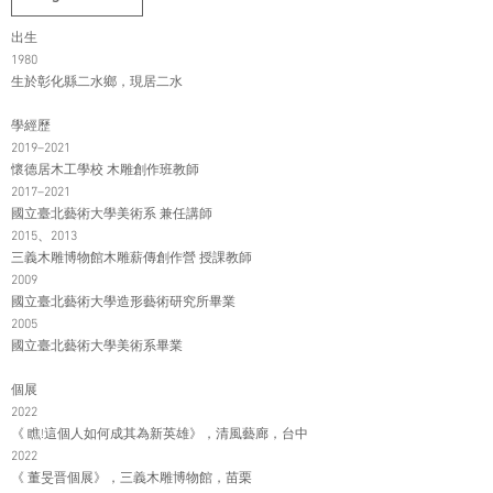
出生
1980
生於彰化縣二水鄉，現居二水
學經歷
2019–2021
懷德居木工學校 木雕創作班教師
2017–2021
國立臺北藝術大學美術系 兼任講師
2015、2013
三義木雕博物館木雕薪傳創作營 授課教師
2009
國立臺北藝術大學造形藝術研究所畢業
2005
國立臺北藝術大學美術系畢業
個展
2022
《 瞧!這個人如何成其為新英雄》，清風藝廊，台中
2022
《 董旻晋個展》，三義木雕博物館，苗栗