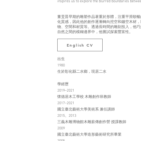
inspires us to explore the blurred boundaries betwee
董旻晋早期的雕塑作品著重於形體，注重平滑順暢
化質感，因此他的創作逐漸轉向挖空和鏤空木材，
物、空間和材質等。透過長時間的雕刻投入，他巧
自然之間的模糊邊界中，他嘗試探索豐富性。
English CV
出生
1980
生於彰化縣二水鄉，現居二水
學經歷
2019–2021
懷德居木工學校 木雕創作班教師
2017–2021
國立臺北藝術大學美術系 兼任講師
2015、2013
三義木雕博物館木雕薪傳創作營 授課教師
2009
國立臺北藝術大學造形藝術研究所畢業