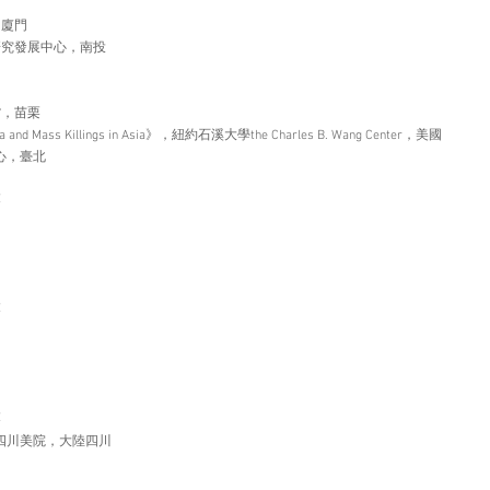
，廈門
研究發展中心，南投
館，苗栗
Trauma and Mass Killings in Asia》，紐約石溪大學the Charles B. Wang Center，美國
中心，臺北
栗
栗
栗
四川美院，大陸四川