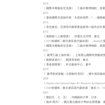
2015
《 國際木雕藝術交流展》，三義木雕博物館，苗
2015
《 臺南國際木質創作展「木質的視野」》，總爺
2014
《 有也無也」亞洲現代雕塑家協會第23屆作品年
2013
《 微動能12人雕塑展》，伊通生活空間，臺北
《 2013粉樂町—臺北東區當代藝術展》，Roots
《 國際木雕藝術交流展》，三義木雕博物館，苗
2012
《 臺灣工藝上海特展》，上海寶山國際民間藝術
《 藝變者遊行》，關渡美術館，臺北
《 青春嶺聯展》，科元藝術中心，臺中
2010
《 臺灣美術新貌—立體創作系列》，臺中港區藝
2009
《 Haslla International Open Air Museum Symp
《 2009粉樂町—臺北東區當代藝術展「微笑10：1
2007
《 雕刻五．七．五》，沖繩藝術大學，日本
《 無米‧閏月》，國立臺北藝術大學綜合展覽廳，