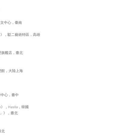
栗
藝文中心，臺南
展》，駁二藝術特區，高雄
仁愛旗艦店，臺北
栗
覽館，大陸上海
術中心，臺中
osium》，Haslla，韓國
0」》，臺北
臺北