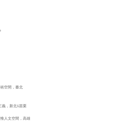
中
藝術空間，臺北
三義，新北&苗栗
思惟人文空間，高雄