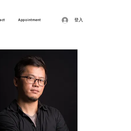
act
Appointment
登入