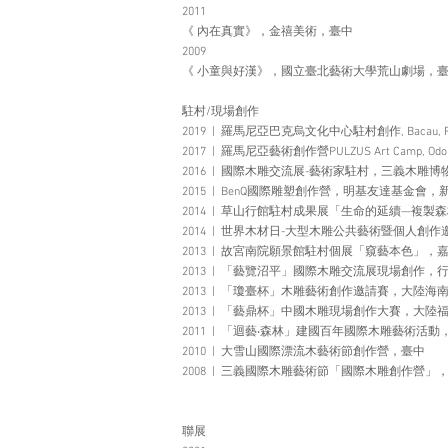
2011
《 內在真實》，金禧美術，臺中
2009
《 小童與好漢》，國立臺北藝術大學荒山劇場，
駐村/現場創作
2019 | 羅馬尼亞巴克烏文化中心駐村創作, Bacau, Ro
2017 | 羅馬尼亞藝術創作營PULZUS Art Camp, Odorhei
2016 | 國際木雕交流展-藝術家駐村​，三義木雕
2015 | BenQ國際雕塑創作營​，明基友達基金會，
2014 | 草山行館駐村成果展「生命的延續—複
2014 | 世界木材日-大型木雕公共藝術暨個人
​2013 | 故宮南院願景館駐村個展「窺藝本色」，
2013 | 「藝覽沼平」國際木雕交流展現場創
2013 | 「瓊臺杯」木雕藝術創作邀請賽，大陸海
2013 | 「藝鼎杯」中國木雕現場創作大賽，大陸
2011 | 「迴藝‧森林」建國百年國際木雕藝術活動​
2010 | 大雪山國際漂流木藝術節創作營​，臺
2008 | 三義國際木雕藝術節「國際木雕創作營」
聯展