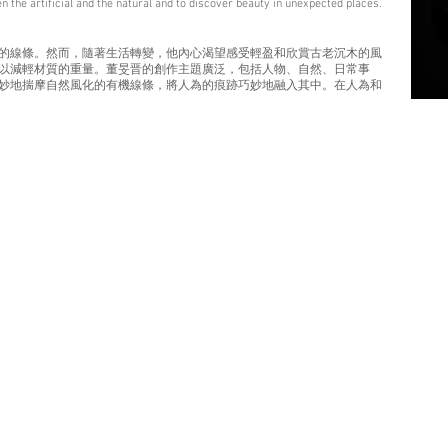
n the artificial and the natural and to discover beauty in unexpected places.
的線條。然而，隨著生活轉變，他內心渴望感受輕盈和欣賞古老沉木的風
以減輕材質的重量。董旻晋的創作主題廣泛，包括人物、自然、日常事
妙地揣摩自然風化的有機線條，將人為的痕跡巧妙地融入其中。在人為和