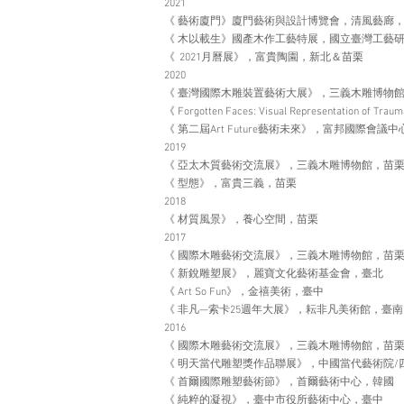
2021
《 藝術廈門》廈門藝術與設計博覽會，清風藝廊
《 木以載生》國產木作工藝特展，國立臺灣工藝
《 2021月曆展》，富貴陶園，新北＆苗栗
2020
《 臺灣國際木雕裝置藝術大展》，三義木雕博物
《 Forgotten Faces: Visual Representation of 
《 第二屆Art Future藝術未來》，富邦國際會議
2019
《 亞太木質藝術交流展》，三義木雕博物館，苗
《 型態》，富貴三義，苗栗
2018
《 材質風景》，養心空間，苗栗
2017
《 國際木雕藝術交流展》，三義木雕博物館，苗
《 新銳雕塑展》，麗寶文化藝術基金會，臺北
《 Art So Fun》，金禧美術，臺中
《 非凡—索卡25週年大展》，耘非凡美術館，臺南
2016
《 國際木雕藝術交流展》，三義木雕博物館，苗
《 明天當代雕塑獎作品聯展》，中國當代藝術院/
《 首爾國際雕塑藝術節》，首爾藝術中心，韓國
《 純粹的凝視》，臺中市役所藝術中心，臺中