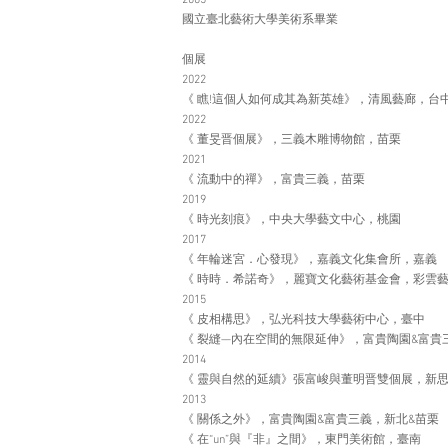
2005
國立臺北藝術大學美術系畢業
個展
2022
《 瞧!這個人如何成其為新英雄》，清風藝廊，台
2022
《 董旻晋個展》，三義木雕博物館，苗栗
2021
《 流動中的禪》，富貴三義，苗栗
2019
《 時光刻痕》，中央大學藝文中心，桃園
2017
《 年輪迷宮．心發現》，嘉義文化集會所，嘉義
《 時時．希諾奇》，麗寶文化藝術基金會，彩雲
2015
《 皮相構思》，弘光科技大學藝術中心，臺中
《 裂縫—內在空間的無限延伸》，富貴陶園&富貴
2014
《 靈與自然的延續》張富峻與董明晋雙個展，新
​​​2013
《 關係之外》，富貴陶園&富貴三義，新北&苗栗
《 在“un”與『非』之間》，東門美術館，臺南