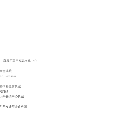
n 03》, 羅馬尼亞巴克烏文化中心
金會典藏
sc, Romania
寶藝術基金會典藏
局典藏
技大學藝術中心典藏
，明基友達基金會典藏