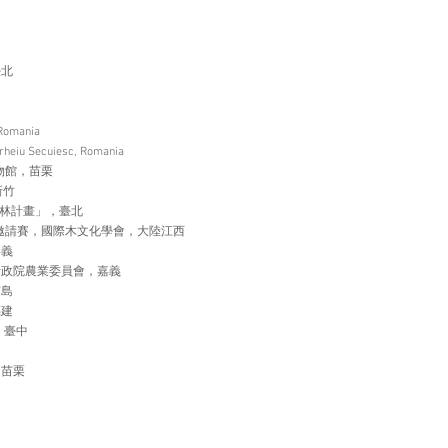
臺北
mania
u Secuiesc, Romania
博物館，苗栗
新竹
製森林計畫」，臺北
創作邀請賽，國際木文化學會，大陸江西
嘉義
作，行政院農業委員會，嘉義
南島
福建
，臺中
中
，苗栗