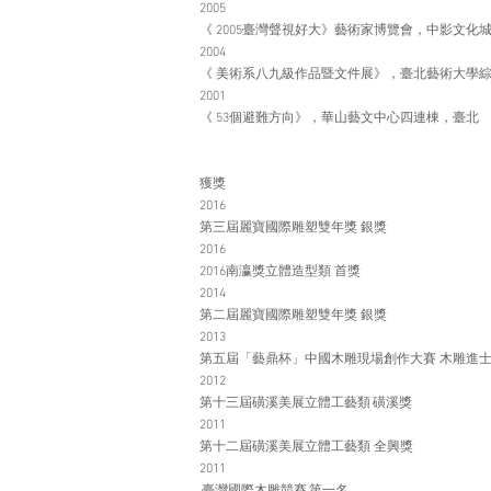
2005
《 2005臺灣聲視好大》藝術家博覽會，中影文化
2004
《 美術系八九級作品暨文件展》，臺北藝術大學
2001
《 53個避難方向》，華山藝文中心四連棟，臺北
獲獎
2016
第三屆麗寶國際雕塑雙年獎 銀獎
2016
2016南瀛獎立體造型類 首獎
2014
第二屆麗寶國際雕塑雙年獎 銀獎
2013
第五屆「藝鼎杯」中國木雕現場創作大賽 木雕
2012
第十三屆磺溪美展立體工藝類 磺溪獎
2011
第十二屆磺溪美展立體工藝類 全興獎
2011