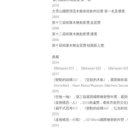
臺灣國際木雕競賽 第一名
2010
大雪山國際漂流木藝術節創作比賽 第一名及優選
2009
第十三屆裕隆木雕創新獎 金質獎
2008
第十二屆裕隆木雕創新獎 優選
2006
第十屆裕隆木雕金質獎 校園新人獎
典藏
2019
《Between 01》、《Between 02》，《Betwee
2017
《變動的組構02》、《交錯的木板》，麗寶藝術基
《Invisible》, Haaz Rezso Muzeum, Odorheiu Secuie
2016
《空無一物》，第三屆麗寶國際雕塑雙年獎，麗
《皮相構思—人》，2016南瀛獎，臺南市政府文化
《扁平式思考01》、《變動的組構04》，弘光科
2015
《皮相構思—小黑》，2015BenQ國際雕塑創作營
2014