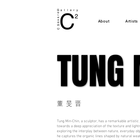
About
Artists
TUNG 
TUNG 
董旻晋
Tung Min-Chin, a sculptor, has a remarkable artistic
towards a deep appreciation of the texture and ligh
exploring the interplay between nature, everyday obj
he captures the organic lines shaped by natural wea