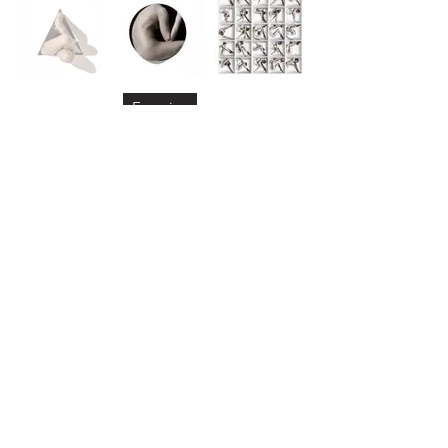
Enquire
Video
Exhibitions