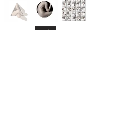
Enquire
Video
Exhibitions