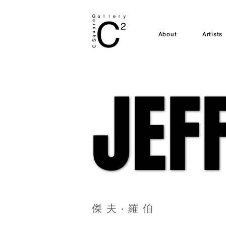
About
Artists
JEF
JEF
傑夫‧羅伯