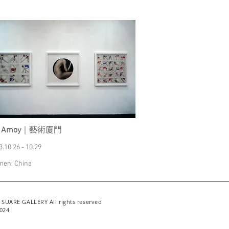
t Amoy
｜藝術廈門
3.10.26 - 10.29
men, China
 SUARE GALLERY All rights reserved
024