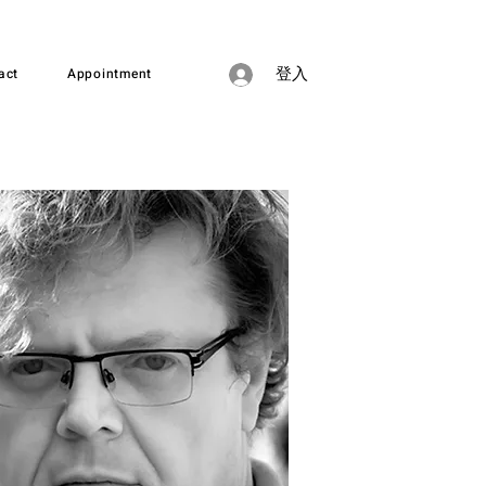
act
Appointment
登入