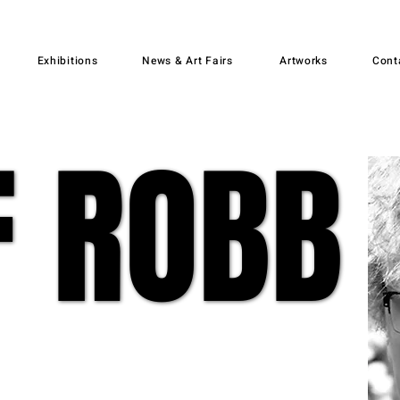
Exhibitions
News & Art Fairs
Artworks
Cont
F ROBB
F ROBB