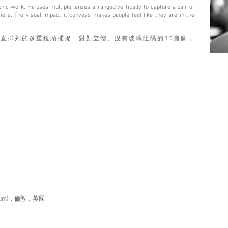
phic work. He uses multiple lenses arranged vertically to capture a pair of
ers. The visual impact it conveys makes people feel like they are in the
直排列的多重鏡頭捕捉⼀對對⽴體、沒有玻璃阻隔的3D圖像，
。
useum)，倫敦，英國