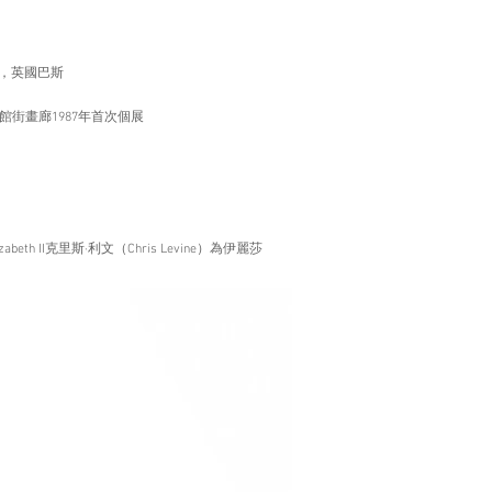
rk的聯展，英國巴斯
987，博物館街畫廊1987年首次個展
 Elizabeth II克里斯·利文（Chris Levine）為伊麗莎