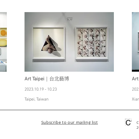
Art Taipei
｜台北藝博
Ar
2023.10.19 - 10.23
202
Taipei, Taiwan
Xia
Subscribe to our mailing list
C
2