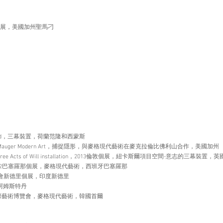
/舊金山藝術展，美國加州聖馬刁
mons Holland，三幕裝置，荷蘭范隆和西蒙斯
erly Hills with Mauger Modern Art，捕捉隱形，與麥格現代藝術在麥克拉倫比佛利山合作，美國加州
t Space-Three Acts of Will installation，2013倫敦個展，紐卡斯爾項目空間-意志的三幕裝置
dern Art，2012巴塞羅那個展，麥格現代藝術，西班牙巴塞羅那
，印度藝術博覽會新德里個展，印度新德里
蘭阿姆斯特丹
，2011韓國國際藝術博覽會，麥格現代藝術，韓國首爾