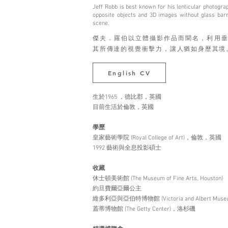
Jeff Robb is best known for his lenticular photogra
opposite objects and 3D images without glass barri
scene.
傑夫．羅伯以⽴體攝影作品而聞名，利⽤垂
其所傳達的視覺衝擊⼒，讓⼈猶如⾝歷其境
English CV
生於1965 ，德比郡，英國
目前生活於倫敦，英國
學歷
皇家藝術學院 (Royal College of Art)，倫敦，英國
1992 藝術與全息投影碩士
收藏
休士頓美術館 (The Museum of Fine Arts, Houston)
約旦費爾亞爾公主
維多利亞與亞伯特博物館 (Victoria and Albert M
蓋蒂博物館 (The Getty Center)，洛杉磯