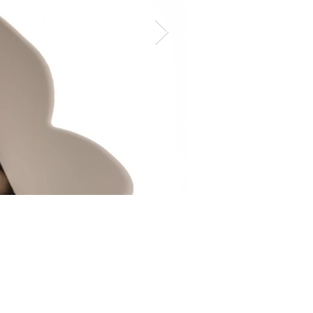
Portal Xii
Lenticular Photograph
光柵印刷
100 x 100 cm
2020