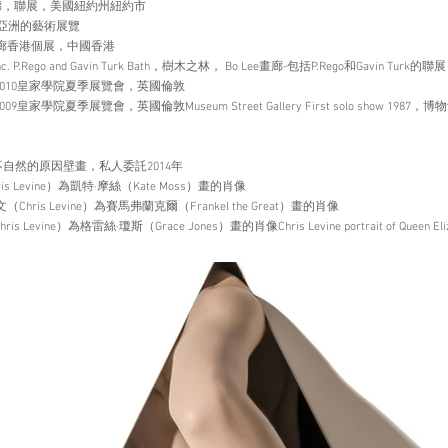
rk，克勞斯畫廊，聯展，美國紐約州紐約市
藝術畫廊在亞洲的藝術展覽
g，江藝術畫廊香港個展，中國香港
p show Inc. P.Rego and Gavin Turk Bath，樹木之林， Bo Lee畫廊-包括P.Rego和Gavin Tu
 London，2010皇家學院夏季展覽會，英國倫敦
London，2009皇家學院夏季展覽會，英國倫敦Museum Street Gallery First solo show 1
sion 2014不自然的原因壁畫，私人委託2014年
利文（Chris Levine）為凱特·摩絲（Kate Moss）畫的肖像
at克里斯·利文（Chris Levine）為賽馬弗蘭克爾（Frankel the Great）畫的肖像
文（Chris Levine）為格雷絲·瓊斯（Grace Jones）畫的肖像Chris Levine portrait of Queen