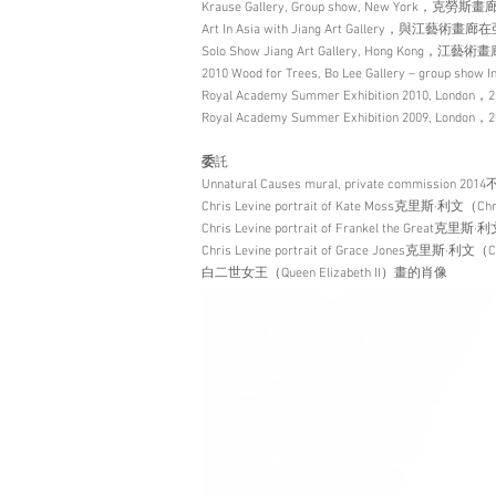
Krause Gallery, Group show, New Yo
Art In Asia with Jiang Art Gallery，與江
Solo Show Jiang Art Gallery, Hong Kon
2010 Wood for Trees, Bo Lee Gallery – grou
Royal Academy Summer Exhibition 2010,
Royal Academy Summer Exhibition 2009, 
委
託
Unnatural Causes mural, private commis
Chris Levine portrait of Kate Moss克里斯·
Chris Levine portrait of Frankel the Gre
Chris Levine portrait of Grace Jones克里斯·利
白二世女王（Queen Elizabeth II）畫的肖像