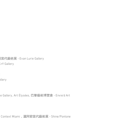
當代藝術展 - Evan Lurie Gallery
Y Gallery
t
lery
allery, Art Élysées, 巴黎藝術博覽會 - Envie’d Art
ons Context Miami，邁阿密當代藝術展 - Shine/Pontone