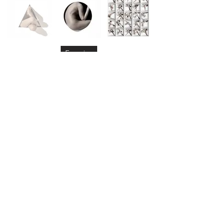
Enquire
Video
Exhibitions