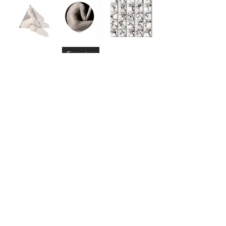
Enquire
Video
Exhibitions