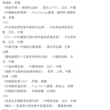
華盛頓，美國
《開放空間——雕塑作品展》，望京LOFTEL，北京，中國
《中國藝術家聯展》，Reed Savage畫廊，邁阿密/佛羅裡
達，美國
2004
《中央美術學院青年教師作品展》，中央美術學院美術
館，北京，中國
《60X—70X中國當代傑出青年藝術家邀請展》，今日美術
館，北京，中國
《中國 想像—中國當代雕塑展》，羅浮宮花園，巴黎，
法國
《慶祝建國五十五週年美術作品展》，中國美術館，北
京，中國
《十屆全國美展》，中國美術館，北京，中國
《激醒·中法藝術的碰撞與融合》，香港、上海，中國；
巴黎，法國
《科隆藝術展2004》，科隆，德國
《亞洲藝術邀請展》，Frey Norris畫廊，舊金山，美國
《中國當代雕塑展》，布魯塞爾，比利時
2003
《首屆北京國際美術雙年展》，中國美術館，北京，中國
《轉向——首屆當代美術家年度邀請展》，重慶美術館，