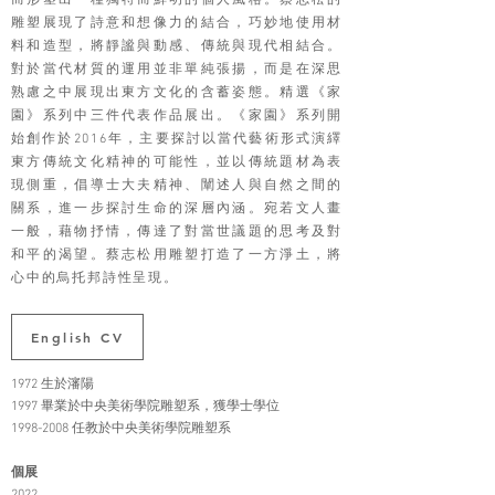
而形塑出一種獨特而鮮明的個人風格。蔡志松的
雕塑展現了詩意和想像力的結合，巧妙地使用材
料和造型，將靜謐與動感、傳統與現代相結合。
對於當代材質的運用並非單純張揚，而是在深思
熟慮之中展現出東方文化的含蓄姿態。精選《家
園》系列中三件代表作品展出。《家園》系列開
始創作於2016年，主要探討以當代藝術形式演繹
東方傳統文化精神的可能性，並以傳統題材為表
現側重，倡導士大夫精神、闡述人與自然之間的
關系，進一步探討生命的深層內涵。宛若文人畫
一般，藉物抒情，傳達了對當世議題的思考及對
和平的渴望。蔡志松用雕塑打造了一方淨土，將
心中的烏托邦詩性呈現。
English CV
1972 生於瀋陽
1997 畢業於中央美術學院雕塑系，獲學士學位
1998-2008
任教於中央美術學院雕塑系
個展