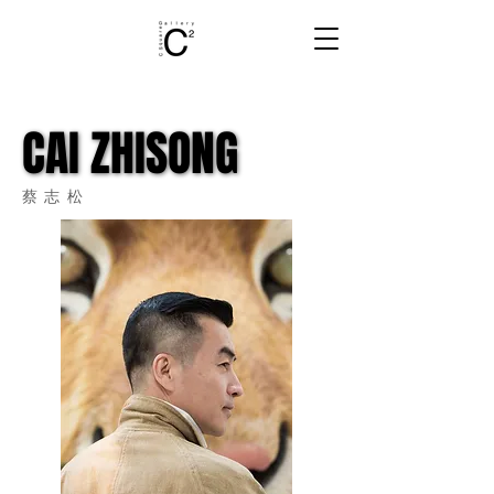
CAI ZHISONG
CAI ZHISONG
​蔡志松