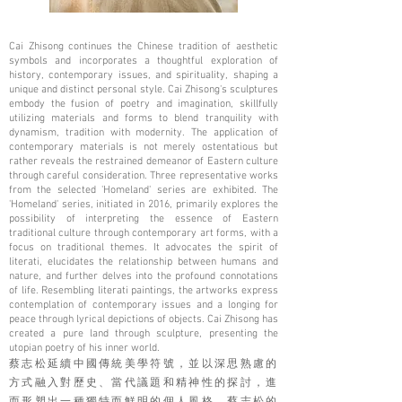
Cai Zhisong continues the Chinese tradition of aesthetic
symbols and incorporates a thoughtful exploration of
history, contemporary issues, and spirituality, shaping a
unique and distinct personal style. Cai Zhisong's sculptures
embody the fusion of poetry and imagination, skillfully
utilizing materials and forms to blend tranquility with
dynamism, tradition with modernity. The application of
contemporary materials is not merely ostentatious but
rather reveals the restrained demeanor of Eastern culture
through careful consideration. Three representative works
from the selected 'Homeland' series are exhibited. The
'Homeland' series, initiated in 2016, primarily explores the
possibility of interpreting the essence of Eastern
traditional culture through contemporary art forms, with a
focus on traditional themes. It advocates the spirit of
literati, elucidates the relationship between humans and
nature, and further delves into the profound connotations
of life. Resembling literati paintings, the artworks express
contemplation of contemporary issues and a longing for
peace through lyrical depictions of objects. Cai Zhisong has
created a pure land through sculpture, presenting the
utopian poetry of his inner world.
蔡志松延續中國傳統美學符號，並以深思熟慮的
方式融入對歷史、當代議題和精神性的探討，進