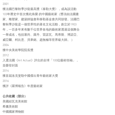
2001
獲法國巴黎秋季沙龍最高獎《泰勒大獎》，成為該活動
103年曆史中首次獲此殊榮 的中國藝術家（獎項由法國畫
家、雕塑家、建築師協會和泰勒基金會共同頒發。法國巴
黎秋季沙龍是一個世界性的著名文化活動，創立於1903
年，一百多年來有數千位世界各地的藝術家透過這個舞合
一舉成名，包括塞尚、羅丹、雷諾瓦、馬蒂斯、博諾亞、
威亞爾、柯比意、貝聿銘、趙無極等世界級大師。 ）
2004
獲中央美術學院院長獎
2012
入選法國《Art Actuel》評出的全球「100位藝術領袖」，
並榮登封面
2014
獲首屆洛克斐勒中國傑出青年藝術家大獎
2016
獲評《羅博報告》年度藝術家
公共收藏（部分）
美國紐瓦克美術館
希臘美術館
中國國家博物館