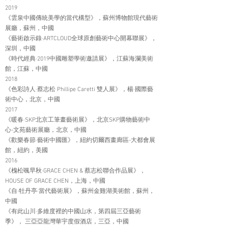
2019
《雲泉中國傳統美學的當代構型》，蘇州博物館現代藝術
展廳，蘇州，中國
《藝術啟示錄·ARTCLOUD全球原創藝術中心開幕聯展》，
深圳，中國
《時代經典·2019中國雕塑學術邀請展》，江蘇海瀾美術
館，江蘇，中國
2018
《色彩詩人·蔡志松 Phillipe Caretti 雙人展》，楊·國際藝
術中心，北京，中國
2017
《暖春·SKP北京工筆畫藝術展》，北京SKP購物藝術中
心-文苑藝術展廳，北京，中國
《歡樂春節·藝術中國匯》，紐約切爾西畫廊區-大都會展
館，紐約，美國
2016
《槐松颯早秋·GRACE CHEN & 蔡志松聯合作品展》，
HOUSE OF GRACE CHEN，上海，中國
《自·牡丹亭·當代藝術展》，蘇州金雞湖美術館，蘇州，
中國
《有此山川·多維度裡的中國山水，第四屆三亞藝術
季》， 三亞亞龍灣華宇度假酒店，三亞，中國