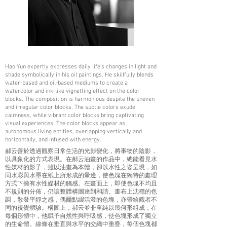
Hao Yun expertly expresses daily life's changes in light and
shade symbolically in his oil paintings. He skillfully blends
water-based and oil-based mediums to create a
watercolor and ink-like vignetting effect on the color
blocks. The composition is harmonious despite the uneven
and irregular color blocks. The subtle colors exude
calmness, while vibrant color blocks bring captivating
visual experiences. The color blocks appear as
autonomous living entities, overlapping vertically and
horizontally, and infused with energy.
郝云善於透過觀察日常生活的光影變化，將事物的陰影，
以具象化的方式表現。在郝云油畫的作品中，總能看見水
性媒材的影子，雖以油畫為本體，卻以水性之姿呈現，如
同水彩與水墨在紙上所形成的暈邊，使色塊在獨特的處理
方式下擁有水性媒材的觸感。在畫面上，即使色塊不均且
不規則的分佈，仍讓整體構圖達到和諧。畫布上沈穩的色
調，散發平靜之感，偶爾點綴活潑的色塊，亦帶給觀者不
同的視覺體驗。構圖上，郝云並非單純以幾何形組成，在
每個形體中，他賦予自然性與呼吸感，使色塊形成了獨立
的生命體。線條在垂直與水平的交織中重疊，每個色塊都