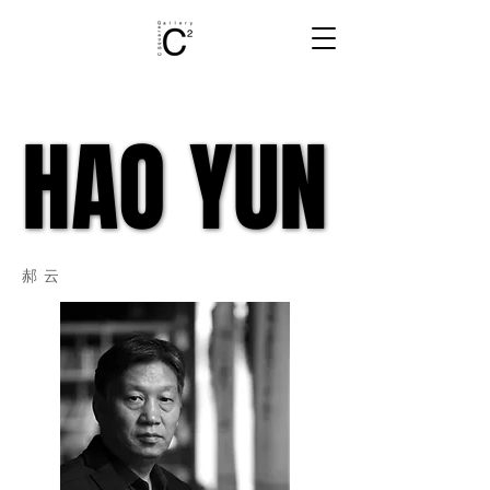
HAO YUN
HAO YUN
郝云