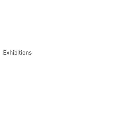
Exhibitions
Art Central
2024.3.28 - 3.31
Hong Kong