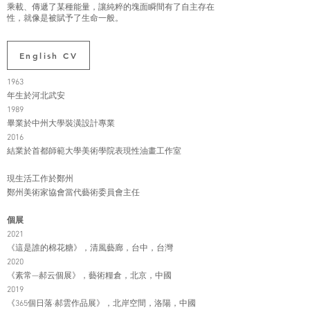
乘載、傳遞了某種能量，讓純粹的塊面瞬間有了自主存在
性，就像是被賦予了生命一般。
English CV
1963
年生於河北武安
1989
畢業於中州大學裝潢設計專業
2016
結業於首都師範大學美術學院表現性油畫工作室
現生活工作於鄭州
鄭州美術家協會當代藝術委員會主任
個展
2021
《這是誰的棉花糖》，清風藝廊，台中，台灣
2020
《素常—郝云個展》，藝術糧倉，北京，中國
2019
《365個日落·郝雲作品展》，北岸空間，洛陽，中國