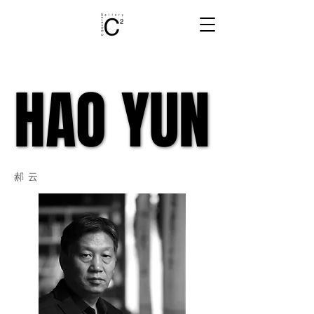
HAO YUN
HAO YUN
郝云