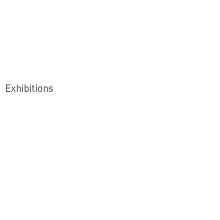
Exhibitions
Art Central
2024.3.28 - 3.31
Hong Kong