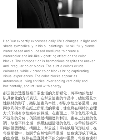
Hao Yun expertly expresses daily life's changes in light and
shade symbolically in his oil paintings. He skillfully blends
water-based and oil-based mediums to create a
watercolor and ink-like vignetting effect on the color
blocks. The composition is harmonious despite the uneven
and irregular color blocks. The subtle colors exude
calmness, while vibrant color blocks bring captivating
visual experiences. The color blocks appear as
autonomous living entities, overlapping vertically and
horizontally, and infused with energy.
郝云善於透過觀察日常生活的光影變化，將事物的陰影，
以具象化的方式表現。在郝云油畫的作品中，總能看見水
性媒材的影子，雖以油畫為本體，卻以水性之姿呈現，如
同水彩與水墨在紙上所形成的暈邊，使色塊在獨特的處理
方式下擁有水性媒材的觸感。在畫面上，即使色塊不均且
不規則的分佈，仍讓整體構圖達到和諧。畫布上沈穩的色
調，散發平靜之感，偶爾點綴活潑的色塊，亦帶給觀者不
同的視覺體驗。構圖上，郝云並非單純以幾何形組成，在
每個形體中，他賦予自然性與呼吸感，使色塊形成了獨立
的生命體。線條在垂直與水平的交織中重疊，每個色塊都