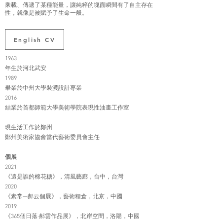
乘載、傳遞了某種能量，讓純粹的塊面瞬間有了自主存在
性，就像是被賦予了生命一般。
English CV
1963
年生於河北武安
1989
畢業於中州大學裝潢設計專業
2016
結業於首都師範大學美術學院表現性油畫工作室
現生活工作於鄭州
鄭州美術家協會當代藝術委員會主任
個展
2021
《這是誰的棉花糖》，清風藝廊，台中，台灣
2020
《素常—郝云個展》，藝術糧倉，北京，中國
2019
《365個日落·郝雲作品展》，北岸空間，洛陽，中國